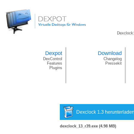
Dexclock
Dexpot
Download
DexControl
Changelog
Features
Pressekit
Plugins
Dexclock 1.3 herunterlade
dexclock_13_r39.exe (4.98 MB)