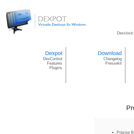
Dexclock
Dexpot
Download
DexControl
Changelog
Features
Pressekit
Plugins
Pr
Präzise
Be