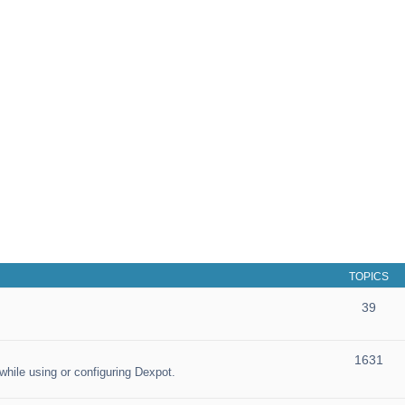
TOPICS
39
1631
hile using or configuring Dexpot.