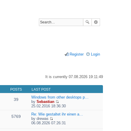
Register
Login
It is currently 07.08.2026 19:11:49
POSTS
LAST POST
Windows from other desktops p…
39
by
Sebastian
V
25.02.2016 18:36:30
i
e
Re: Wie gestaltet ihr einen a…
5769
w
by
drewas
V
t
06.08.2026 07:26:31
i
h
e