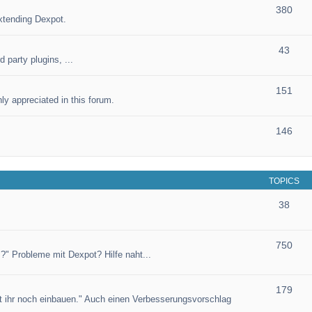
380
xtending Dexpot.
43
 party plugins, ...
151
ly appreciated in this forum.
146
TOPICS
38
750
?" Probleme mit Dexpot? Hilfe naht...
179
et ihr noch einbauen." Auch einen Verbesserungsvorschlag