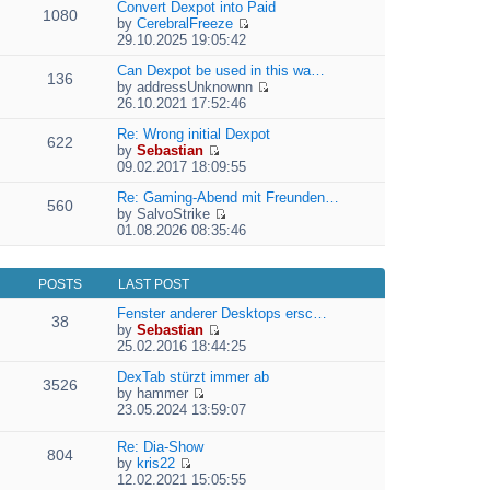
e
Convert Dexpot into Paid
1080
w
l
by
CerebralFreeze
t
a
V
29.10.2025 19:05:42
h
t
i
e
e
e
Can Dexpot be used in this wa…
136
l
s
w
by
addressUnknownn
a
t
V
t
26.10.2021 17:52:46
t
p
i
h
e
o
e
Re: Wrong initial Dexpot
e
622
s
s
w
by
Sebastian
l
t
V
t
t
09.02.2017 18:09:55
a
p
i
h
t
o
e
Re: Gaming-Abend mit Freunden…
e
e
560
s
w
by
SalvoStrike
l
s
V
t
t
01.08.2026 08:35:46
a
t
i
h
t
p
e
e
e
o
w
l
s
s
POSTS
LAST POST
t
a
t
t
h
t
Fenster anderer Desktops ersc…
p
38
e
e
by
Sebastian
o
l
V
s
25.02.2016 18:44:25
s
a
i
t
t
t
e
DexTab stürzt immer ab
p
3526
e
w
by
hammer
o
V
s
t
23.05.2024 13:59:07
s
i
t
h
t
e
p
e
Re: Dia-Show
804
w
o
l
by
kris22
t
s
a
V
12.02.2021 15:05:55
h
t