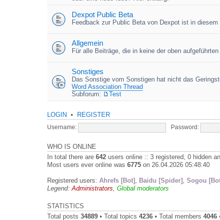
Dexpot Public Beta
Feedback zur Public Beta von Dexpot ist in diesem
Allgemein
Für alle Beiträge, die in keine der oben aufgeführt
Sonstiges
Das Sonstige vom Sonstigen hat nicht das Geringste
Word Association Thread
Subforum:
Test
LOGIN
•
REGISTER
Username:
Password:
WHO IS ONLINE
In total there are
642
users online :: 3 registered, 0 hidden 
Most users ever online was
6775
on 26.04.2026 05:48:40
Registered users:
Ahrefs [Bot]
,
Baidu [Spider]
,
Sogou [Bot
Legend:
Administrators
,
Global moderators
STATISTICS
Total posts
34889
• Total topics
4236
• Total members
4046