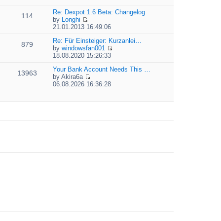
t
i
e
e
e
Re: Dexpot 1.6 Beta: Changelog
l
s
114
w
by
Longhi
a
t
t
V
21.01.2013 16:49:06
t
p
h
i
e
o
e
e
Re: Für Einsteiger: Kurzanlei…
s
879
s
l
w
by
windowsfan001
t
t
a
V
t
18.08.2020 15:26:33
p
t
i
h
o
e
e
Your Bank Account Needs This …
e
13963
s
s
w
by
Akira6a
l
t
t
V
t
06.08.2026 16:36:28
a
p
i
h
t
o
e
e
e
s
w
l
s
t
t
a
t
h
t
p
e
e
o
l
s
s
a
t
t
t
p
e
o
s
s
t
t
p
o
s
t