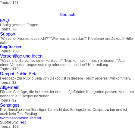
Topics:
146
Deutsch
FAQ
Häufig gestellte Fragen
Topics:
38
Support
"Wieso funktioniert das nicht?" "Wie macht man das?" Probleme mit Dexpot? Hilfe
naht...
Bug-Tracker
Topics:
750
Vorschläge und Ideen
"Was haltet ihr von so einer Funktion?" "Das könntet ihr noch einbauen." Auch
einen Verbesserungsvorschlag oder eine neue Idee? Hier entlang.
Topics:
179
Dexpot Public Beta
Feedback zur Public Beta von Dexpot ist in diesem Forum jederzeit willkommen.
Topics:
33
Allgemein
Für alle Beiträge, die in keine der oben aufgeführten Kategorien passen, sich aber
dennoch auf Dexpot beziehen.
Topics:
82
Sonstiges
Das Sonstige vom Sonstigen hat nicht das Geringste mit Dexpot zu tun und ist
auch kein Test-Posting.
Word Association Thread
Subforum:
Test
Topics:
166