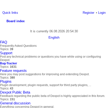
Quick links
Register
Login
Board index
ea
It is currently 06.08.2026 20:54:30
rc
English
FAQ
h
Frequently Asked Questions
Topics:
39
Support
Post any technical problems or questions you have while using or configuring
Dexpot.
Bug-Tracker
Topics:
1631
Feature requests
Here you may post suggestions for improving and extending Dexpot.
Topics:
380
Plugins
Plugin development, plugin requests, support for third party plugins, ...
Topics:
43
Dexpot Public Beta
Feedback regarding the public beta of Dexpot is highly appreciated in this forum.
Topics:
151
General discussion
Everything concerning Dexpot in general.