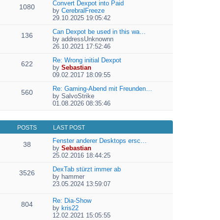
e
Convert Dexpot into Paid
1080
w
l
by
CerebralFreeze
t
a
V
29.10.2025 19:05:42
h
t
i
e
e
e
Can Dexpot be used in this wa…
136
l
s
w
by
addressUnknownn
a
t
V
t
26.10.2021 17:52:46
t
p
i
h
e
o
e
Re: Wrong initial Dexpot
e
622
s
s
w
by
Sebastian
l
t
V
t
t
09.02.2017 18:09:55
a
p
i
h
t
o
e
Re: Gaming-Abend mit Freunden…
e
e
560
s
w
by
SalvoStrike
l
s
V
t
t
01.08.2026 08:35:46
a
t
i
h
t
p
e
e
e
o
w
l
s
s
POSTS
LAST POST
t
a
t
t
h
t
Fenster anderer Desktops ersc…
p
38
e
e
by
Sebastian
o
l
V
s
25.02.2016 18:44:25
s
a
i
t
t
t
e
DexTab stürzt immer ab
p
3526
e
w
by
hammer
o
V
s
t
23.05.2024 13:59:07
s
i
t
h
t
e
p
e
Re: Dia-Show
804
w
o
l
by
kris22
t
s
a
V
12.02.2021 15:05:55
h
t