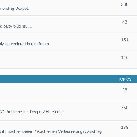
380
xtending Dexpot.
43
 party plugins, ...
151
ly appreciated in this forum.
146
TOPICS
38
750
?" Probleme mit Dexpot? Hilfe naht...
179
et ihr noch einbauen." Auch einen Verbesserungsvorschlag