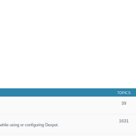
TOPICS
39
1631
hile using or configuring Dexpot.