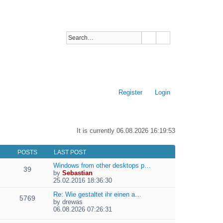
Register
Login
It is currently 06.08.2026 16:19:53
POSTS
LAST POST
Windows from other desktops p…
39
by
Sebastian
V
25.02.2016 18:36:30
i
e
Re: Wie gestaltet ihr einen a…
5769
w
by
drewas
V
t
06.08.2026 07:26:31
i
h
e