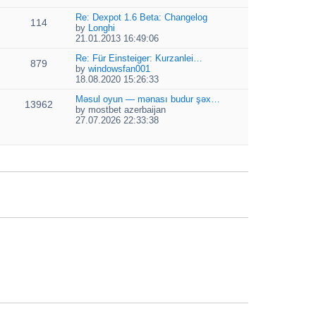
t
i
e
e
e
Re: Dexpot 1.6 Beta: Changelog
l
s
114
w
by
Longhi
a
t
t
V
21.01.2013 16:49:06
t
p
h
i
e
o
e
e
Re: Für Einsteiger: Kurzanlei…
s
879
s
l
w
by
windowsfan001
t
t
a
V
t
18.08.2020 15:26:33
p
t
i
h
o
e
e
Məsul oyun — mənası budur şəx…
e
13962
s
s
w
by
mostbet azerbaijan
l
t
t
V
t
27.07.2026 22:33:38
a
p
i
h
t
o
e
e
e
s
w
l
s
t
t
a
t
h
t
p
e
e
o
l
s
s
a
t
t
t
p
e
o
s
s
t
t
p
o
s
t