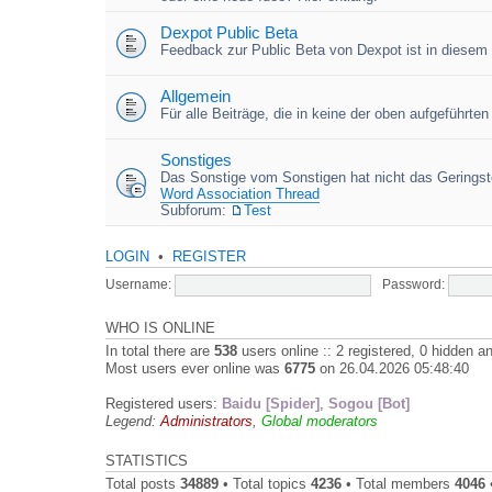
Dexpot Public Beta
Feedback zur Public Beta von Dexpot ist in diesem
Allgemein
Für alle Beiträge, die in keine der oben aufgeführt
Sonstiges
Das Sonstige vom Sonstigen hat nicht das Geringste
Word Association Thread
Subforum:
Test
LOGIN
•
REGISTER
Username:
Password:
WHO IS ONLINE
In total there are
538
users online :: 2 registered, 0 hidden 
Most users ever online was
6775
on 26.04.2026 05:48:40
Registered users:
Baidu [Spider]
,
Sogou [Bot]
Legend:
Administrators
,
Global moderators
STATISTICS
Total posts
34889
• Total topics
4236
• Total members
4046