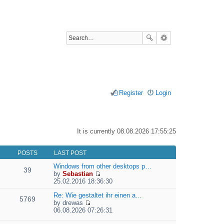
Register
Login
It is currently 08.08.2026 17:55:25
POSTS
LAST POST
Windows from other desktops p…
39
by
Sebastian
V
25.02.2016 18:36:30
i
e
Re: Wie gestaltet ihr einen a…
5769
w
by
drewas
V
t
06.08.2026 07:26:31
i
h
e