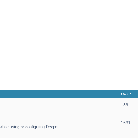
TOPICS
39
1631
hile using or configuring Dexpot.