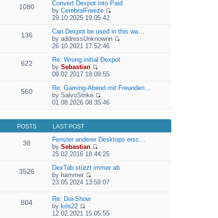
e
Convert Dexpot into Paid
1080
w
l
by
CerebralFreeze
t
a
V
29.10.2025 19:05:42
h
t
i
e
e
e
Can Dexpot be used in this wa…
136
l
s
w
by
addressUnknownn
a
t
V
t
26.10.2021 17:52:46
t
p
i
h
e
o
e
Re: Wrong initial Dexpot
e
622
s
s
w
by
Sebastian
l
t
V
t
t
09.02.2017 18:09:55
a
p
i
h
t
o
e
Re: Gaming-Abend mit Freunden…
e
e
560
s
w
by
SalvoStrike
l
s
V
t
t
01.08.2026 08:35:46
a
t
i
h
t
p
e
e
e
o
w
l
s
s
POSTS
LAST POST
t
a
t
t
h
t
Fenster anderer Desktops ersc…
p
38
e
e
by
Sebastian
o
l
V
s
25.02.2016 18:44:25
s
a
i
t
t
t
e
DexTab stürzt immer ab
p
3526
e
w
by
hammer
o
V
s
t
23.05.2024 13:59:07
s
i
t
h
t
e
p
e
Re: Dia-Show
804
w
o
l
by
kris22
t
s
a
V
12.02.2021 15:05:55
h
t