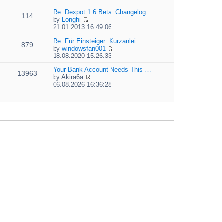
t
i
e
e
e
Re: Dexpot 1.6 Beta: Changelog
l
s
114
w
by
Longhi
a
t
t
V
21.01.2013 16:49:06
t
p
h
i
e
o
e
e
Re: Für Einsteiger: Kurzanlei…
s
879
s
l
w
by
windowsfan001
t
t
a
V
t
18.08.2020 15:26:33
p
t
i
h
o
e
e
Your Bank Account Needs This …
e
13963
s
s
w
by
Akira6a
l
t
t
V
t
06.08.2026 16:36:28
a
p
i
h
t
o
e
e
e
s
w
l
s
t
t
a
t
h
t
p
e
e
o
l
s
s
a
t
t
t
p
e
o
s
s
t
t
p
o
s
t