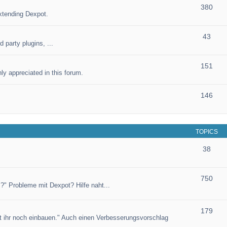
380
xtending Dexpot.
43
 party plugins, ...
151
ly appreciated in this forum.
146
TOPICS
38
750
?" Probleme mit Dexpot? Hilfe naht...
179
et ihr noch einbauen." Auch einen Verbesserungsvorschlag