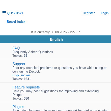
Quick links
Register
Login
Board index
ea
It is currently 08.08.2026 21:27:37
rc
English
h
FAQ
Frequently Asked Questions
Topics:
39
Support
Post any technical problems or questions you have while using or
configuring Dexpot.
Bug-Tracker
Topics:
1631
Feature requests
Here you may post suggestions for improving and extending
Dexpot.
Topics:
380
Plugins
Plugin development, plugin requests, support for third party plugins,