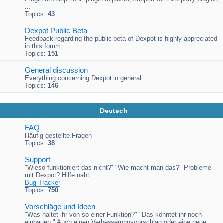
...
Topics:
43
Dexpot Public Beta
Feedback regarding the public beta of Dexpot is highly appreciated
in this forum.
Topics:
151
General discussion
Everything concerning Dexpot in general.
Topics:
146
Deutsch
FAQ
Häufig gestellte Fragen
Topics:
38
Support
"Wieso funktioniert das nicht?" "Wie macht man das?" Probleme
mit Dexpot? Hilfe naht...
Bug-Tracker
Topics:
750
Vorschläge und Ideen
"Was haltet ihr von so einer Funktion?" "Das könntet ihr noch
einbauen." Auch einen Verbesserungsvorschlag oder eine neue