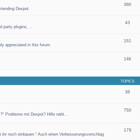
380
xtending Dexpot.
43
 party plugins, ...
151
ly appreciated in this forum.
146
TOPICS
38
750
?" Probleme mit Dexpot? Hilfe naht...
179
et ihr noch einbauen." Auch einen Verbesserungsvorschlag