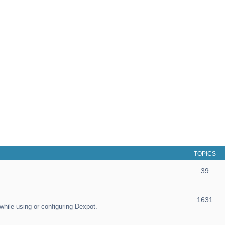
TOPICS
39
1631
hile using or configuring Dexpot.