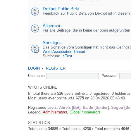
Dexpot Public Beta
Feedback zur Public Beta von Dexpot ist in diesem
Allgemein
Für alle Beiträge, die in keine der oben aufgeführt
Sonstiges
Das Sonstige vom Sonstigen hat nicht das Geringste
Word Association Thread
Subforum:
Test
LOGIN
•
REGISTER
Username:
Password:
WHO IS ONLINE
In total there are
516
users online :: 3 registered, 0 hidden 
Most users ever online was
6775
on 26.04.2026 05:48:40
Registered users:
Ahrefs [Bot]
,
Baidu [Spider]
,
Sogou [Bot
Legend:
Administrators
,
Global moderators
STATISTICS
Total posts
34889
• Total topics
4236
• Total members
4046