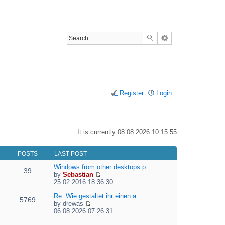
Register
Login
It is currently 08.08.2026 10:15:55
POSTS
LAST POST
Windows from other desktops p…
39
by
Sebastian
V
25.02.2016 18:36:30
i
e
Re: Wie gestaltet ihr einen a…
5769
w
by
drewas
V
t
06.08.2026 07:26:31
i
h
e