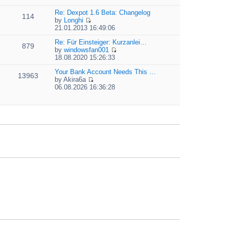
t
i
e
e
e
Re: Dexpot 1.6 Beta: Changelog
l
s
114
w
by
Longhi
a
t
t
V
21.01.2013 16:49:06
t
p
h
i
e
o
e
e
Re: Für Einsteiger: Kurzanlei…
s
879
s
l
w
by
windowsfan001
t
t
a
V
t
18.08.2020 15:26:33
p
t
i
h
o
e
e
Your Bank Account Needs This …
e
13963
s
s
w
by
Akira6a
l
t
t
V
t
06.08.2026 16:36:28
a
p
i
h
t
o
e
e
e
s
w
l
s
t
t
a
t
h
t
p
e
e
o
l
s
s
a
t
t
t
p
e
o
s
s
t
t
p
o
s
t