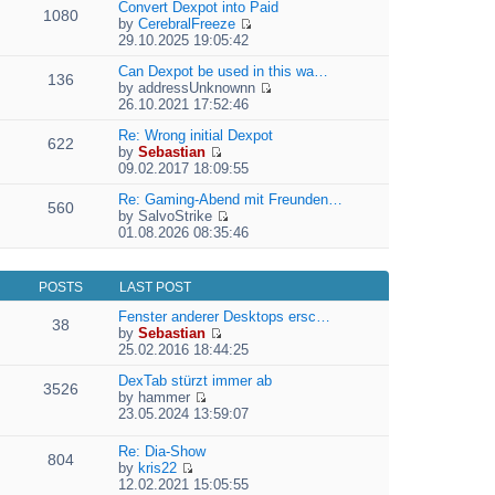
e
Convert Dexpot into Paid
1080
w
l
by
CerebralFreeze
t
a
V
29.10.2025 19:05:42
h
t
i
e
e
e
Can Dexpot be used in this wa…
136
l
s
w
by
addressUnknownn
a
t
V
t
26.10.2021 17:52:46
t
p
i
h
e
o
e
Re: Wrong initial Dexpot
e
622
s
s
w
by
Sebastian
l
t
V
t
t
09.02.2017 18:09:55
a
p
i
h
t
o
e
Re: Gaming-Abend mit Freunden…
e
e
560
s
w
by
SalvoStrike
l
s
V
t
t
01.08.2026 08:35:46
a
t
i
h
t
p
e
e
e
o
w
l
s
s
POSTS
LAST POST
t
a
t
t
h
t
Fenster anderer Desktops ersc…
p
38
e
e
by
Sebastian
o
l
V
s
25.02.2016 18:44:25
s
a
i
t
t
t
e
DexTab stürzt immer ab
p
3526
e
w
by
hammer
o
V
s
t
23.05.2024 13:59:07
s
i
t
h
t
e
p
e
Re: Dia-Show
804
w
o
l
by
kris22
t
s
a
V
12.02.2021 15:05:55
h
t