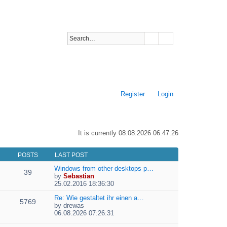
Register
Login
It is currently 08.08.2026 06:47:26
POSTS
LAST POST
Windows from other desktops p…
39
by
Sebastian
V
25.02.2016 18:36:30
i
e
Re: Wie gestaltet ihr einen a…
5769
w
by
drewas
V
t
06.08.2026 07:26:31
i
h
e