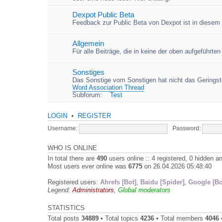
Dexpot Public Beta
Feedback zur Public Beta von Dexpot ist in diesem
Allgemein
Für alle Beiträge, die in keine der oben aufgeführt
Sonstiges
Das Sonstige vom Sonstigen hat nicht das Geringste
Word Association Thread
Subforum:
Test
LOGIN
•
REGISTER
Username:
Password:
WHO IS ONLINE
In total there are
490
users online :: 4 registered, 0 hidden 
Most users ever online was
6775
on 26.04.2026 05:48:40
Registered users:
Ahrefs [Bot]
,
Baidu [Spider]
,
Google [Bo
Legend:
Administrators
,
Global moderators
STATISTICS
Total posts
34889
• Total topics
4236
• Total members
4046