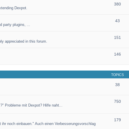
380
xtending Dexpot.
43
 party plugins, ...
151
ly appreciated in this forum.
146
TOPICS
38
750
?" Probleme mit Dexpot? Hilfe naht...
179
et ihr noch einbauen." Auch einen Verbesserungsvorschlag