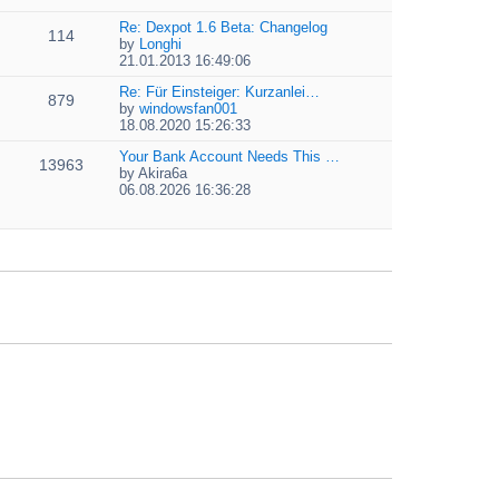
t
i
e
e
e
Re: Dexpot 1.6 Beta: Changelog
l
s
114
w
by
Longhi
a
t
t
V
21.01.2013 16:49:06
t
p
h
i
e
o
e
e
Re: Für Einsteiger: Kurzanlei…
s
879
s
l
w
by
windowsfan001
t
t
a
V
t
18.08.2020 15:26:33
p
t
i
h
o
e
e
Your Bank Account Needs This …
e
13963
s
s
w
by
Akira6a
l
t
t
V
t
06.08.2026 16:36:28
a
p
i
h
t
o
e
e
e
s
w
l
s
t
t
a
t
h
t
p
e
e
o
l
s
s
a
t
t
t
p
e
o
s
s
t
t
p
o
s
t