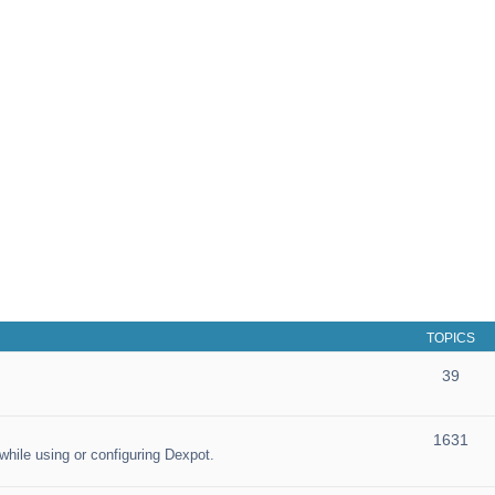
TOPICS
39
1631
hile using or configuring Dexpot.