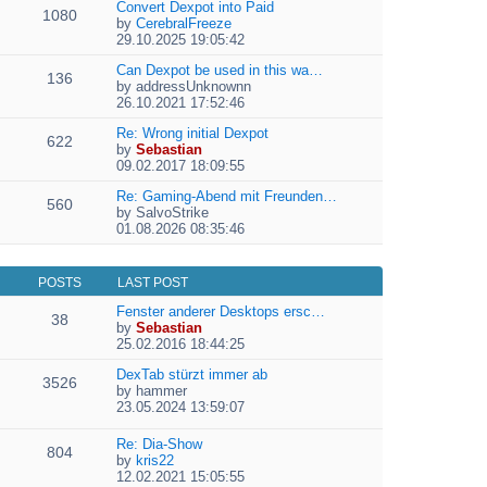
e
Convert Dexpot into Paid
1080
w
l
by
CerebralFreeze
t
a
V
29.10.2025 19:05:42
h
t
i
e
e
e
Can Dexpot be used in this wa…
136
l
s
w
by
addressUnknownn
a
t
V
t
26.10.2021 17:52:46
t
p
i
h
e
o
e
Re: Wrong initial Dexpot
e
622
s
s
w
by
Sebastian
l
t
V
t
t
09.02.2017 18:09:55
a
p
i
h
t
o
e
Re: Gaming-Abend mit Freunden…
e
e
560
s
w
by
SalvoStrike
l
s
V
t
t
01.08.2026 08:35:46
a
t
i
h
t
p
e
e
e
o
w
l
s
s
POSTS
LAST POST
t
a
t
t
h
t
Fenster anderer Desktops ersc…
p
38
e
e
by
Sebastian
o
l
V
s
25.02.2016 18:44:25
s
a
i
t
t
t
e
DexTab stürzt immer ab
p
3526
e
w
by
hammer
o
V
s
t
23.05.2024 13:59:07
s
i
t
h
t
e
p
e
Re: Dia-Show
804
w
o
l
by
kris22
t
s
a
V
12.02.2021 15:05:55
h
t