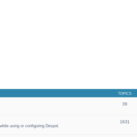
TOPICS
39
1631
hile using or configuring Dexpot.