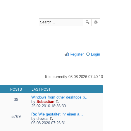
Register
Login
It is currently 08.08.2026 07:40:10
POSTS
LAST POST
Windows from other desktops p…
39
by
Sebastian
V
25.02.2016 18:36:30
i
e
Re: Wie gestaltet ihr einen a…
5769
w
by
drewas
V
t
06.08.2026 07:26:31
i
h
e