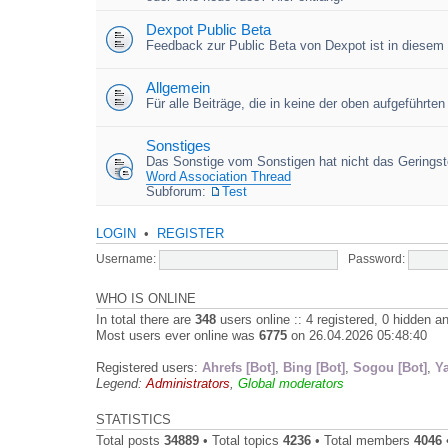
Dexpot Public Beta
Feedback zur Public Beta von Dexpot ist in diesem
Allgemein
Für alle Beiträge, die in keine der oben aufgeführt
Sonstiges
Das Sonstige vom Sonstigen hat nicht das Geringste
Word Association Thread
Subforum:
Test
LOGIN
•
REGISTER
Username:
Password:
WHO IS ONLINE
In total there are
348
users online :: 4 registered, 0 hidden 
Most users ever online was
6775
on 26.04.2026 05:48:40
Registered users:
Ahrefs [Bot]
,
Bing [Bot]
,
Sogou [Bot]
,
Y
Legend:
Administrators
,
Global moderators
STATISTICS
Total posts
34889
• Total topics
4236
• Total members
4046