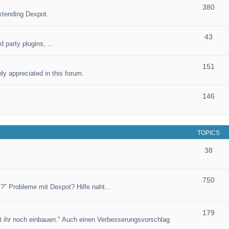
380
xtending Dexpot.
43
 party plugins, ...
151
ly appreciated in this forum.
146
TOPICS
38
750
?" Probleme mit Dexpot? Hilfe naht...
179
et ihr noch einbauen." Auch einen Verbesserungsvorschlag