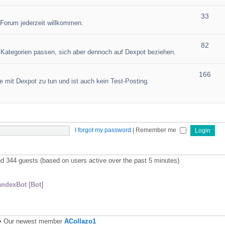
33
 Forum jederzeit willkommen.
82
en Kategorien passen, sich aber dennoch auf Dexpot beziehen.
166
 mit Dexpot zu tun und ist auch kein Test-Posting.
I forgot my password
|
Remember me
and 344 guests (based on users active over the past 5 minutes)
andexBot [Bot]
• Our newest member
ACollazo1