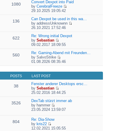
e
Convert Dexpot into Paid
1080
w
l
by
CerebralFreeze
t
a
V
29.10.2025 19:05:42
h
t
i
e
e
e
Can Dexpot be used in this wa…
136
l
s
w
by
addressUnknownn
a
t
V
t
26.10.2021 17:52:46
t
p
i
h
e
o
e
Re: Wrong initial Dexpot
e
622
s
s
w
by
Sebastian
l
t
V
t
t
09.02.2017 18:09:55
a
p
i
h
t
o
e
Re: Gaming-Abend mit Freunden…
e
e
560
s
w
by
SalvoStrike
l
s
V
t
t
01.08.2026 08:35:46
a
t
i
h
t
p
e
e
e
o
w
l
s
s
POSTS
LAST POST
t
a
t
t
h
t
Fenster anderer Desktops ersc…
p
38
e
e
by
Sebastian
o
l
V
s
25.02.2016 18:44:25
s
a
i
t
t
t
e
DexTab stürzt immer ab
p
3526
e
w
by
hammer
o
V
s
t
23.05.2024 13:59:07
s
i
t
h
t
e
p
e
Re: Dia-Show
804
w
o
l
by
kris22
t
s
a
V
12.02.2021 15:05:55
h
t