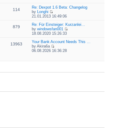
t
i
e
e
e
Re: Dexpot 1.6 Beta: Changelog
l
s
114
w
by
Longhi
a
t
t
V
21.01.2013 16:49:06
t
p
h
i
e
o
e
e
Re: Für Einsteiger: Kurzanlei…
s
879
s
l
w
by
windowsfan001
t
t
a
V
t
18.08.2020 15:26:33
p
t
i
h
o
e
e
Your Bank Account Needs This …
e
13963
s
s
w
by
Akira6a
l
t
t
V
t
06.08.2026 16:36:28
a
p
i
h
t
o
e
e
e
s
w
l
s
t
t
a
t
h
t
p
e
e
o
l
s
s
a
t
t
t
p
e
o
s
s
t
t
p
o
s
t