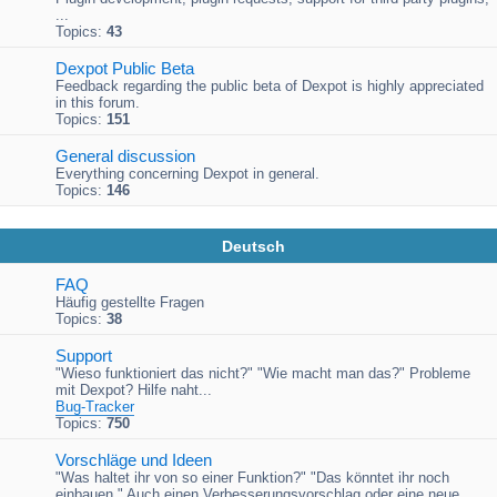
...
Topics:
43
Dexpot Public Beta
Feedback regarding the public beta of Dexpot is highly appreciated
in this forum.
Topics:
151
General discussion
Everything concerning Dexpot in general.
Topics:
146
Deutsch
FAQ
Häufig gestellte Fragen
Topics:
38
Support
"Wieso funktioniert das nicht?" "Wie macht man das?" Probleme
mit Dexpot? Hilfe naht...
Bug-Tracker
Topics:
750
Vorschläge und Ideen
"Was haltet ihr von so einer Funktion?" "Das könntet ihr noch
einbauen." Auch einen Verbesserungsvorschlag oder eine neue