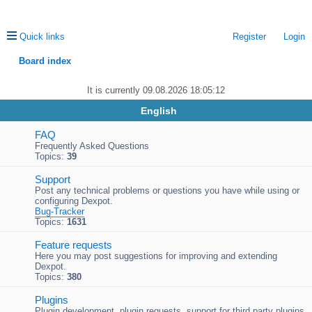
Quick links
Register
Login
Board index
ea
It is currently 09.08.2026 18:05:12
rc
English
h
FAQ
Frequently Asked Questions
Topics:
39
Support
Post any technical problems or questions you have while using or
configuring Dexpot.
Bug-Tracker
Topics:
1631
Feature requests
Here you may post suggestions for improving and extending
Dexpot.
Topics:
380
Plugins
Plugin development, plugin requests, support for third party plugins,