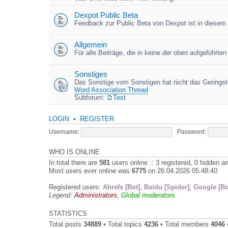
Dexpot Public Beta
Feedback zur Public Beta von Dexpot ist in diesem
Allgemein
Für alle Beiträge, die in keine der oben aufgeführt
Sonstiges
Das Sonstige vom Sonstigen hat nicht das Geringste
Word Association Thread
Subforum:
Test
LOGIN
•
REGISTER
Username:
Password:
WHO IS ONLINE
In total there are
581
users online :: 3 registered, 0 hidden 
Most users ever online was
6775
on 26.04.2026 05:48:40
Registered users:
Ahrefs [Bot]
,
Baidu [Spider]
,
Google [Bo
Legend:
Administrators
,
Global moderators
STATISTICS
Total posts
34889
• Total topics
4236
• Total members
4046