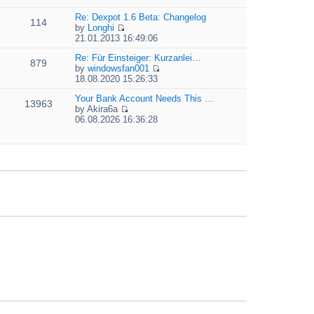
t
i
e
e
e
Re: Dexpot 1.6 Beta: Changelog
l
s
114
w
by
Longhi
a
t
t
V
21.01.2013 16:49:06
t
p
h
i
e
o
e
e
Re: Für Einsteiger: Kurzanlei…
s
879
s
l
w
by
windowsfan001
t
t
a
V
t
18.08.2020 15:26:33
p
t
i
h
o
e
e
Your Bank Account Needs This …
e
13963
s
s
w
by
Akira6a
l
t
t
V
t
06.08.2026 16:36:28
a
p
i
h
t
o
e
e
e
s
w
l
s
t
t
a
t
h
t
p
e
e
o
l
s
s
a
t
t
t
p
e
o
s
s
t
t
p
o
s
t