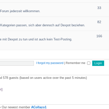
33
 Forum jederzeit willkommen.
82
en Kategorien passen, sich aber dennoch auf Dexpot beziehen.
166
 mit Dexpot zu tun und ist auch kein Test-Posting.
I forgot my password
|
Remember me
and 578 guests (based on users active over the past 5 minutes)
t]
• Our newest member
ACollazo1