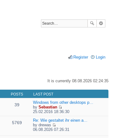
Register
Login
It is currently 08.08.2026 02:24:35
POSTS
LAST POST
Windows from other desktops p…
39
by
Sebastian
V
25.02.2016 18:36:30
i
e
Re: Wie gestaltet ihr einen a…
5769
w
by
drewas
V
t
06.08.2026 07:26:31
i
h
e