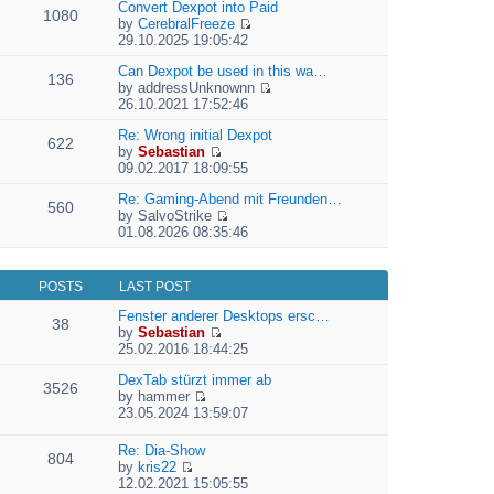
e
Convert Dexpot into Paid
1080
w
l
by
CerebralFreeze
t
a
V
29.10.2025 19:05:42
h
t
i
e
e
e
Can Dexpot be used in this wa…
136
l
s
w
by
addressUnknownn
a
t
V
t
26.10.2021 17:52:46
t
p
i
h
e
o
e
Re: Wrong initial Dexpot
e
622
s
s
w
by
Sebastian
l
t
V
t
t
09.02.2017 18:09:55
a
p
i
h
t
o
e
Re: Gaming-Abend mit Freunden…
e
e
560
s
w
by
SalvoStrike
l
s
V
t
t
01.08.2026 08:35:46
a
t
i
h
t
p
e
e
e
o
w
l
s
s
POSTS
LAST POST
t
a
t
t
h
t
Fenster anderer Desktops ersc…
p
38
e
e
by
Sebastian
o
l
V
s
25.02.2016 18:44:25
s
a
i
t
t
t
e
DexTab stürzt immer ab
p
3526
e
w
by
hammer
o
V
s
t
23.05.2024 13:59:07
s
i
t
h
t
e
p
e
Re: Dia-Show
804
w
o
l
by
kris22
t
s
a
V
12.02.2021 15:05:55
h
t