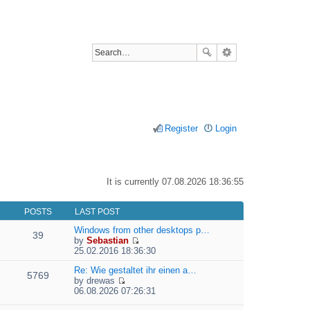
Register
Login
It is currently 07.08.2026 18:36:55
POSTS
LAST POST
Windows from other desktops p…
39
by
Sebastian
V
25.02.2016 18:36:30
i
e
Re: Wie gestaltet ihr einen a…
5769
w
by
drewas
V
t
06.08.2026 07:26:31
i
h
e