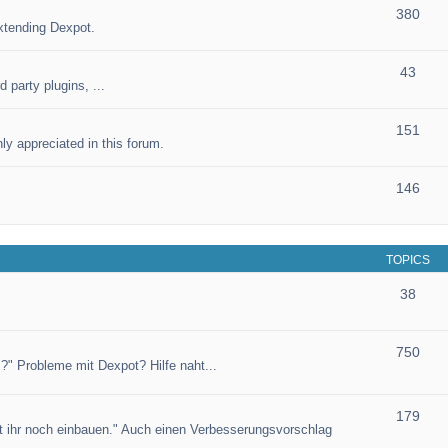
380
xtending Dexpot.
43
 party plugins, ...
151
ly appreciated in this forum.
146
TOPICS
38
750
?" Probleme mit Dexpot? Hilfe naht...
179
et ihr noch einbauen." Auch einen Verbesserungsvorschlag