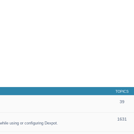
TOPICS
39
1631
hile using or configuring Dexpot.