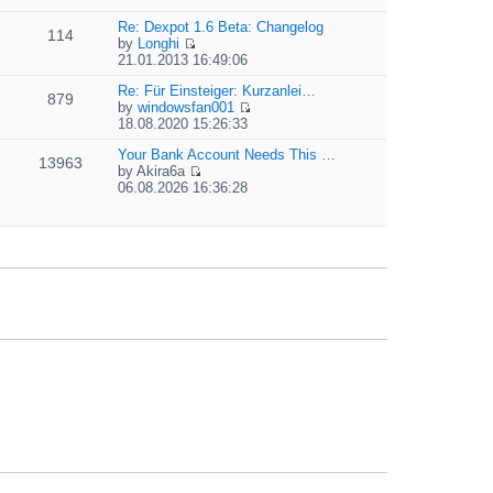
t
i
e
e
e
Re: Dexpot 1.6 Beta: Changelog
l
s
114
w
by
Longhi
a
t
t
V
21.01.2013 16:49:06
t
p
h
i
e
o
e
e
Re: Für Einsteiger: Kurzanlei…
s
879
s
l
w
by
windowsfan001
t
t
a
V
t
18.08.2020 15:26:33
p
t
i
h
o
e
e
Your Bank Account Needs This …
e
13963
s
s
w
by
Akira6a
l
t
t
V
t
06.08.2026 16:36:28
a
p
i
h
t
o
e
e
e
s
w
l
s
t
t
a
t
h
t
p
e
e
o
l
s
s
a
t
t
t
p
e
o
s
s
t
t
p
o
s
t