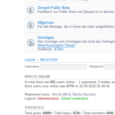
Dexpot Public Beta
Feedback zur Public Beta von Dexpot ist in diesem
Allgemein
Für alle Beiträge, die in keine der oben aufgeführt
Sonstiges
Das Sonstige vom Sonstigen hat nicht das Geringste
Word Association Thread
Subforum:
Test
LOGIN
•
REGISTER
Username:
Password:
WHO IS ONLINE
In total there are
691
users online :: 2 registered, 0 hidden 
Most users ever online was
6775
on 26.04.2026 05:48:40
Registered users:
Ahrefs [Bot]
,
Baidu [Spider]
Legend:
Administrators
,
Global moderators
STATISTICS
Total posts
34889
• Total topics
4236
• Total members
4046