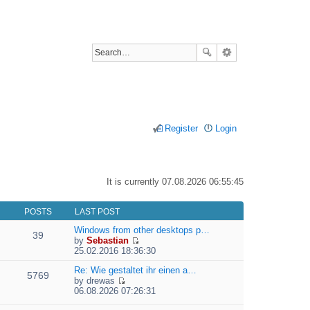
Register
Login
It is currently 07.08.2026 06:55:45
POSTS
LAST POST
Windows from other desktops p…
39
by
Sebastian
V
25.02.2016 18:36:30
i
e
Re: Wie gestaltet ihr einen a…
5769
w
by
drewas
V
t
06.08.2026 07:26:31
i
h
e