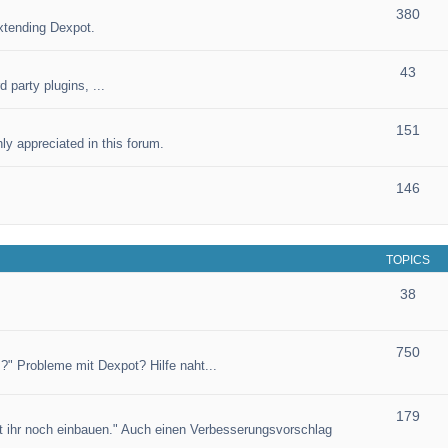
380
xtending Dexpot.
43
 party plugins, ...
151
ly appreciated in this forum.
146
TOPICS
38
750
?" Probleme mit Dexpot? Hilfe naht...
179
et ihr noch einbauen." Auch einen Verbesserungsvorschlag