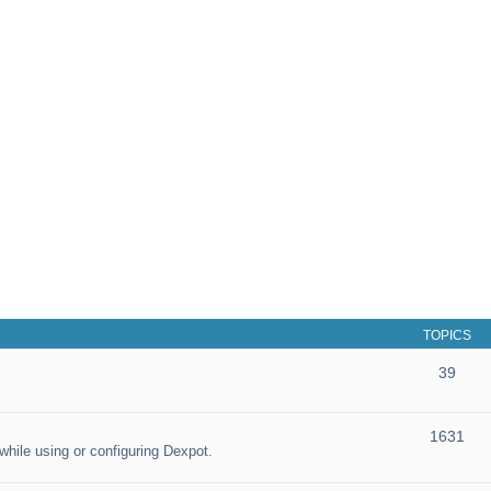
TOPICS
39
1631
hile using or configuring Dexpot.