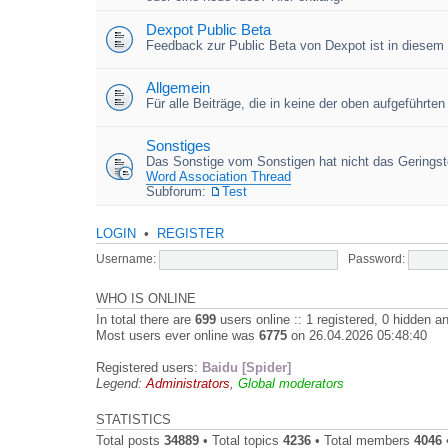
Dexpot Public Beta
Feedback zur Public Beta von Dexpot ist in diesem
Allgemein
Für alle Beiträge, die in keine der oben aufgeführt
Sonstiges
Das Sonstige vom Sonstigen hat nicht das Geringste
Word Association Thread
Subforum:
Test
LOGIN
•
REGISTER
Username:
Password:
WHO IS ONLINE
In total there are
699
users online :: 1 registered, 0 hidden 
Most users ever online was
6775
on 26.04.2026 05:48:40
Registered users:
Baidu [Spider]
Legend:
Administrators
,
Global moderators
STATISTICS
Total posts
34889
• Total topics
4236
• Total members
4046