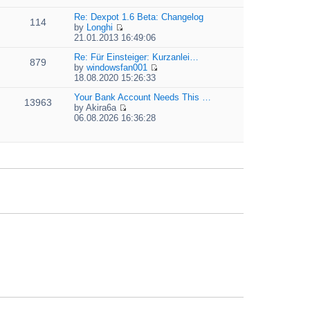
t
i
e
e
e
Re: Dexpot 1.6 Beta: Changelog
l
s
114
w
by
Longhi
a
t
t
V
21.01.2013 16:49:06
t
p
h
i
e
o
e
e
Re: Für Einsteiger: Kurzanlei…
s
879
s
l
w
by
windowsfan001
t
t
a
V
t
18.08.2020 15:26:33
p
t
i
h
o
e
e
Your Bank Account Needs This …
e
13963
s
s
w
by
Akira6a
l
t
t
V
t
06.08.2026 16:36:28
a
p
i
h
t
o
e
e
e
s
w
l
s
t
t
a
t
h
t
p
e
e
o
l
s
s
a
t
t
t
p
e
o
s
s
t
t
p
o
s
t