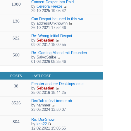
e
Convert Dexpot into Paid
1080
w
l
by
CerebralFreeze
t
a
V
29.10.2025 19:05:42
h
t
i
e
e
e
Can Dexpot be used in this wa…
136
l
s
w
by
addressUnknownn
a
t
V
t
26.10.2021 17:52:46
t
p
i
h
e
o
e
Re: Wrong initial Dexpot
e
622
s
s
w
by
Sebastian
l
t
V
t
t
09.02.2017 18:09:55
a
p
i
h
t
o
e
Re: Gaming-Abend mit Freunden…
e
e
560
s
w
by
SalvoStrike
l
s
V
t
t
01.08.2026 08:35:46
a
t
i
h
t
p
e
e
e
o
w
l
s
s
POSTS
LAST POST
t
a
t
t
h
t
Fenster anderer Desktops ersc…
p
38
e
e
by
Sebastian
o
l
V
s
25.02.2016 18:44:25
s
a
i
t
t
t
e
DexTab stürzt immer ab
p
3526
e
w
by
hammer
o
V
s
t
23.05.2024 13:59:07
s
i
t
h
t
e
p
e
Re: Dia-Show
804
w
o
l
by
kris22
t
s
a
V
12.02.2021 15:05:55
h
t