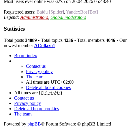
Most users ever online was
6775
on 26.04.2026 05:48:40
Registered users:
Baidu [Spider]
,
YandexBot [Bot]
Legend:
Administrators
,
Global moderators
Statistics
Total posts
34889
• Total topics
4236
• Total members
4046
• Our
newest member
ACollazo1
Board index
Contact us
Privacy policy
The team
All times are
UTC+02:00
Delete all board cookies
All times are
UTC+02:00
Contact us
Privacy policy
Delete all board cookies
The team
Powered by
phpBB
® Forum Software © phpBB Limited