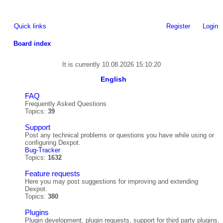
Quick links
Register
Login
Board index
ea
It is currently 10.08.2026 15:10:20
rc
English
h
FAQ
Frequently Asked Questions
Topics:
39
Support
Post any technical problems or questions you have while using or
configuring Dexpot.
Bug-Tracker
Topics:
1632
Feature requests
Here you may post suggestions for improving and extending
Dexpot.
Topics:
380
Plugins
Plugin development, plugin requests, support for third party plugins,