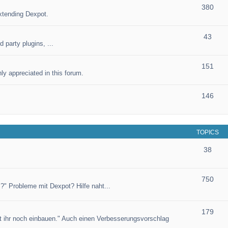
380
xtending Dexpot.
43
 party plugins, ...
151
ly appreciated in this forum.
146
TOPICS
38
750
?" Probleme mit Dexpot? Hilfe naht...
179
et ihr noch einbauen." Auch einen Verbesserungsvorschlag