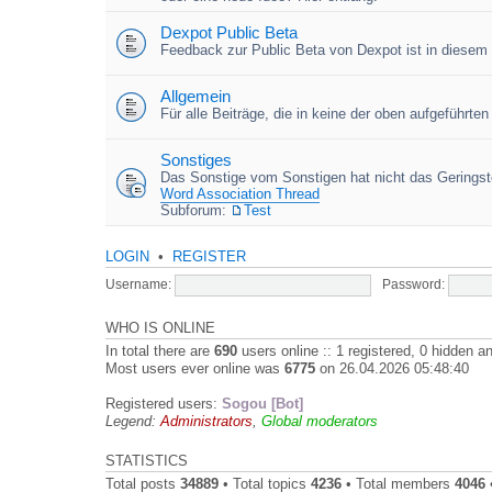
Dexpot Public Beta
Feedback zur Public Beta von Dexpot ist in diesem
Allgemein
Für alle Beiträge, die in keine der oben aufgeführt
Sonstiges
Das Sonstige vom Sonstigen hat nicht das Geringste
Word Association Thread
Subforum:
Test
LOGIN
•
REGISTER
Username:
Password:
WHO IS ONLINE
In total there are
690
users online :: 1 registered, 0 hidden 
Most users ever online was
6775
on 26.04.2026 05:48:40
Registered users:
Sogou [Bot]
Legend:
Administrators
,
Global moderators
STATISTICS
Total posts
34889
• Total topics
4236
• Total members
4046