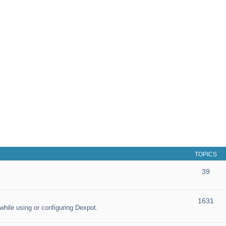
TOPICS
39
1631
hile using or configuring Dexpot.