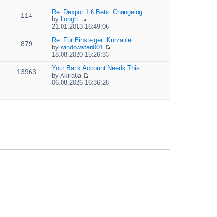
t
i
e
e
e
Re: Dexpot 1.6 Beta: Changelog
l
s
114
w
by
Longhi
a
t
t
V
21.01.2013 16:49:06
t
p
h
i
e
o
e
e
Re: Für Einsteiger: Kurzanlei…
s
879
s
l
w
by
windowsfan001
t
t
a
V
t
18.08.2020 15:26:33
p
t
i
h
o
e
e
Your Bank Account Needs This …
e
13963
s
s
w
by
Akira6a
l
t
t
V
t
06.08.2026 16:36:28
a
p
i
h
t
o
e
e
e
s
w
l
s
t
t
a
t
h
t
p
e
e
o
l
s
s
a
t
t
t
p
e
o
s
s
t
t
p
o
s
t