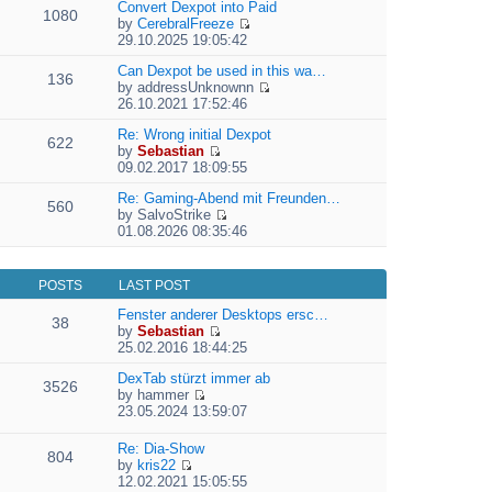
e
Convert Dexpot into Paid
1080
w
l
by
CerebralFreeze
t
a
V
29.10.2025 19:05:42
h
t
i
e
e
e
Can Dexpot be used in this wa…
136
l
s
w
by
addressUnknownn
a
t
V
t
26.10.2021 17:52:46
t
p
i
h
e
o
e
Re: Wrong initial Dexpot
e
622
s
s
w
by
Sebastian
l
t
V
t
t
09.02.2017 18:09:55
a
p
i
h
t
o
e
Re: Gaming-Abend mit Freunden…
e
e
560
s
w
by
SalvoStrike
l
s
V
t
t
01.08.2026 08:35:46
a
t
i
h
t
p
e
e
e
o
w
l
s
s
POSTS
LAST POST
t
a
t
t
h
t
Fenster anderer Desktops ersc…
p
38
e
e
by
Sebastian
o
l
V
s
25.02.2016 18:44:25
s
a
i
t
t
t
e
DexTab stürzt immer ab
p
3526
e
w
by
hammer
o
V
s
t
23.05.2024 13:59:07
s
i
t
h
t
e
p
e
Re: Dia-Show
804
w
o
l
by
kris22
t
s
a
V
12.02.2021 15:05:55
h
t