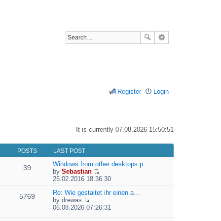
Register
Login
It is currently 07.08.2026 15:50:51
POSTS
LAST POST
Windows from other desktops p…
39
by
Sebastian
V
25.02.2016 18:36:30
i
e
Re: Wie gestaltet ihr einen a…
5769
w
by
drewas
V
t
06.08.2026 07:26:31
i
h
e