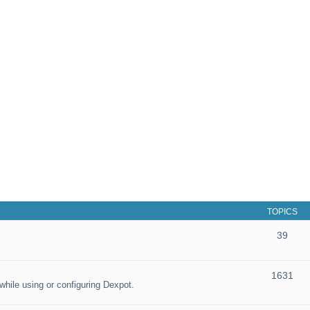
TOPICS
39
1631
hile using or configuring Dexpot.