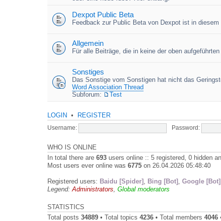
Dexpot Public Beta
Feedback zur Public Beta von Dexpot ist in diesem
Allgemein
Für alle Beiträge, die in keine der oben aufgeführt
Sonstiges
Das Sonstige vom Sonstigen hat nicht das Geringste
Word Association Thread
Subforum:
Test
LOGIN
•
REGISTER
Username:
Password:
WHO IS ONLINE
In total there are
693
users online :: 5 registered, 0 hidden 
Most users ever online was
6775
on 26.04.2026 05:48:40
Registered users:
Baidu [Spider]
,
Bing [Bot]
,
Google [Bot]
Legend:
Administrators
,
Global moderators
STATISTICS
Total posts
34889
• Total topics
4236
• Total members
4046