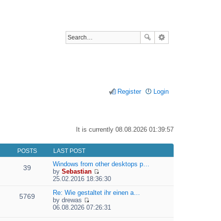
Register
Login
It is currently 08.08.2026 01:39:57
POSTS
LAST POST
Windows from other desktops p…
39
by
Sebastian
V
25.02.2016 18:36:30
i
e
Re: Wie gestaltet ihr einen a…
5769
w
by
drewas
V
t
06.08.2026 07:26:31
i
h
e