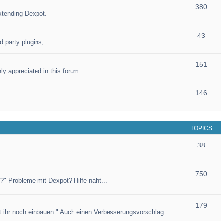
380
xtending Dexpot.
43
 party plugins, ...
151
ly appreciated in this forum.
146
TOPICS
38
750
?" Probleme mit Dexpot? Hilfe naht...
179
et ihr noch einbauen." Auch einen Verbesserungsvorschlag