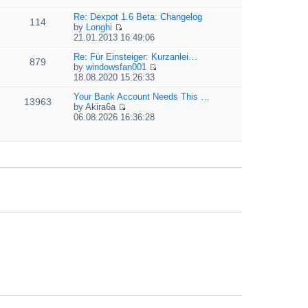
t
i
e
e
e
Re: Dexpot 1.6 Beta: Changelog
l
s
114
w
by
Longhi
a
t
t
V
21.01.2013 16:49:06
t
p
h
i
e
o
e
e
Re: Für Einsteiger: Kurzanlei…
s
879
s
l
w
by
windowsfan001
t
t
a
V
t
18.08.2020 15:26:33
p
t
i
h
o
e
e
Your Bank Account Needs This …
e
13963
s
s
w
by
Akira6a
l
t
t
V
t
06.08.2026 16:36:28
a
p
i
h
t
o
e
e
e
s
w
l
s
t
t
a
t
h
t
p
e
e
o
l
s
s
a
t
t
t
p
e
o
s
s
t
t
p
o
s
t