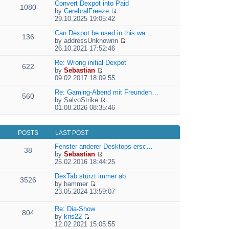
e
Convert Dexpot into Paid
1080
w
l
by
CerebralFreeze
t
a
V
29.10.2025 19:05:42
h
t
i
e
e
e
Can Dexpot be used in this wa…
136
l
s
w
by
addressUnknownn
a
t
V
t
26.10.2021 17:52:46
t
p
i
h
e
o
e
Re: Wrong initial Dexpot
e
622
s
s
w
by
Sebastian
l
t
V
t
t
09.02.2017 18:09:55
a
p
i
h
t
o
e
Re: Gaming-Abend mit Freunden…
e
e
560
s
w
by
SalvoStrike
l
s
V
t
t
01.08.2026 08:35:46
a
t
i
h
t
p
e
e
e
o
w
l
s
s
POSTS
LAST POST
t
a
t
t
h
t
Fenster anderer Desktops ersc…
p
38
e
e
by
Sebastian
o
l
V
s
25.02.2016 18:44:25
s
a
i
t
t
t
e
DexTab stürzt immer ab
p
3526
e
w
by
hammer
o
V
s
t
23.05.2024 13:59:07
s
i
t
h
t
e
p
e
Re: Dia-Show
804
w
o
l
by
kris22
t
s
a
V
12.02.2021 15:05:55
h
t