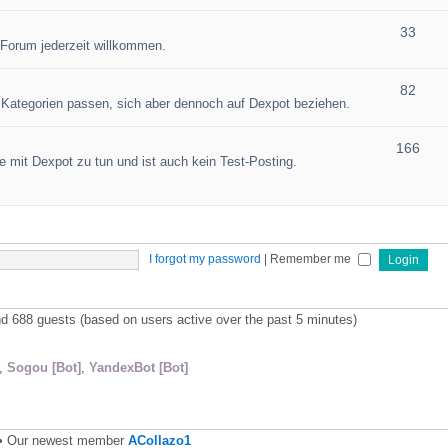
33
 Forum jederzeit willkommen.
82
en Kategorien passen, sich aber dennoch auf Dexpot beziehen.
166
 mit Dexpot zu tun und ist auch kein Test-Posting.
I forgot my password
|
Remember me
and 688 guests (based on users active over the past 5 minutes)
,
Sogou [Bot]
,
YandexBot [Bot]
• Our newest member
ACollazo1