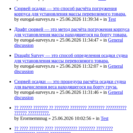
Сюрвей осадки — это способ расчёта погружения
корпуса для установления массы перевозимого товара.
by
eurogal-surveys.ru
» 25.06.2026 11:39:34 » in
Test
Драфт сюрвей — это метод расчёта погружения корпуса
для установления массы находящегося на борту товара.
by
eurogal-surveys.ru
» 25.06.2026 11:34:47 » in
General
discussion
Draught Survey — это способ определения осадки судна
для установления массы перевозимого товара.
by
eurogal-surveys.ru
» 25.06.2026 11:32:07 » in
General
discussion
Сюрвей осадки — это процедура расчёта осадки судна
для вычисления веса находящегося на борту груза.
by
eurogal-surveys.ru
» 25.06.2026 11:31:46 » in
General
discussion
?? ?????? ??????? ?? ??????? ???????? ???????? ??????????
?????? ??????????.
by
Erormemnnug
» 25.06.2026 10:02:56 » in
Test
?? ???? ??????? ???? ??????????? ???????? ????????