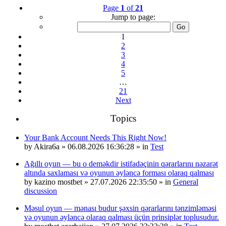
Page
1
of
21
Jump to page:
1
2
3
4
5
…
21
Next
Topics
Your Bank Account Needs This Right Now!
by
Akira6a
» 06.08.2026 16:36:28 » in
Test
Ağıllı oyun — bu o deməkdir istifadəçinin qərarlarını nəzarət
altında saxlaması və oyunun əyləncə forması olaraq qalması
by
kazino mostbet
» 27.07.2026 22:35:50 » in
General
discussion
Məsul oyun — mənası budur şəxsin qərarlarını tənzimləməsi
və oyunun əyləncə olaraq qalması üçün prinsiplər toplusudur.