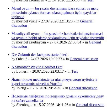
by
mostbet azerbaijan
» 27.07.2026 22:33:38 » in
Test
Məsul oyun — bu şəxsin davranışını idarə etməsi və mərc
prosesinin əyləncə forması olaraq qalması üçün qaydalar
toplusud
by
mostbet yükle
» 27.07.2026 22:13:20 » in
General
discussion
Məsuliyyətli oyun — bu şəxsin öz hərəkətlərini tənzimləməsi
və oyunun hobbi olaraq saxlanılması üçün qaydalar sistemidir
by
mostbet azərbaycan
» 27.07.2026 22:00:54 » in
General
discussion
Die Zukunft der Jackpots startet hier!
by
Odellif
» 24.07.2026 10:02:23 » in
General discussion
A Smoother Way to Comfort Feet
by
Loniesh
» 20.07.2026 22:03:17 » in
Test
Яким чином mediator.te.ua підтримує свою публіку в
курсі останніх вістей в Україні
by
Joietig
» 15.07.2026 20:54:40 » in
General discussion
Полезные лайфхаки по ведению дома и кухонному делу
на сайте zemelka.ua
by
Shenhogue
» 15.07.2026 14:11:26 » in
General discussion