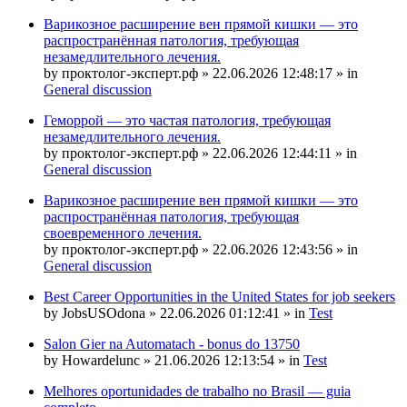
Варикозное расширение вен прямой кишки — это
распространённая патология, требующая
незамедлительного лечения.
by
проктолог-эксперт.рф
» 22.06.2026 12:48:17 » in
General discussion
Геморрой — это частая патология, требующая
незамедлительного лечения.
by
проктолог-эксперт.рф
» 22.06.2026 12:44:11 » in
General discussion
Варикозное расширение вен прямой кишки — это
распространённая патология, требующая
своевременного лечения.
by
проктолог-эксперт.рф
» 22.06.2026 12:43:56 » in
General discussion
Best Career Opportunities in the United States for job seekers
by
JobsUSOdona
» 22.06.2026 01:12:41 » in
Test
Salon Gier na Automatach - bonus do 13750
by
Howardelunc
» 21.06.2026 12:13:54 » in
Test
Melhores oportunidades de trabalho no Brasil — guia