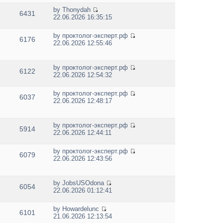
h
t
e
t
t
e
p
by
Thonydah
w
e
6431
V
l
o
22.06.2026 16:35:15
t
s
i
a
s
h
t
e
t
t
e
p
by
проктолог-эксперт.рф
w
e
6176
V
l
o
22.06.2026 12:55:46
t
s
i
a
s
h
t
e
t
t
e
p
w
e
by
проктолог-эксперт.рф
l
o
6122
t
s
V
22.06.2026 12:54:32
a
s
h
t
i
t
t
e
p
e
e
by
проктолог-эксперт.рф
l
o
w
6037
s
V
22.06.2026 12:48:17
a
s
t
t
i
t
t
h
p
e
e
e
o
w
s
by
проктолог-эксперт.рф
l
s
5914
t
t
V
22.06.2026 12:44:11
a
t
h
p
i
t
e
o
e
e
by
проктолог-эксперт.рф
l
s
w
6079
s
V
22.06.2026 12:43:56
a
t
t
t
i
t
h
p
e
e
e
o
w
s
by
JobsUSOdona
l
s
6054
t
V
t
22.06.2026 01:12:41
a
t
h
i
p
t
e
e
o
e
by
Howardelunc
l
w
s
6101
s
V
21.06.2026 12:13:54
a
t
t
t
i