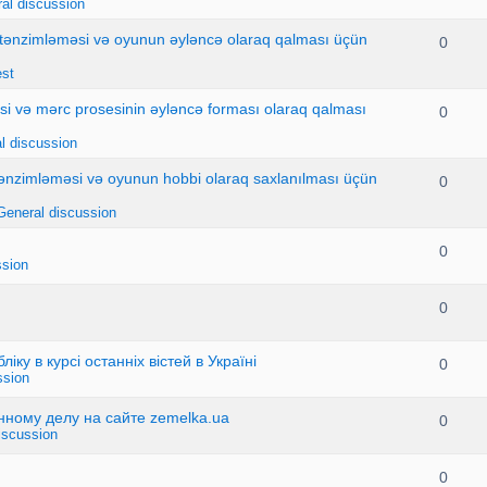
al discussion
 tənzimləməsi və oyunun əyləncə olaraq qalması üçün
0
est
si və mərc prosesinin əyləncə forması olaraq qalması
0
l discussion
 tənzimləməsi və oyunun hobbi olaraq saxlanılması üçün
0
General discussion
0
ssion
0
ку в курсі останніх вістей в Україні
0
ssion
ному делу на сайте zemelka.ua
0
iscussion
0