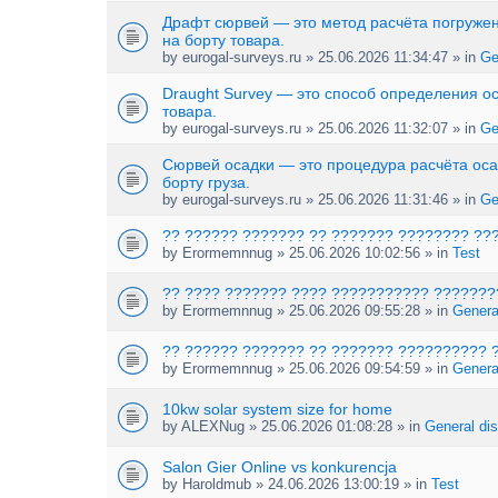
Драфт сюрвей — это метод расчёта погруже
на борту товара.
by
eurogal-surveys.ru
» 25.06.2026 11:34:47 » in
Ge
Draught Survey — это способ определения о
товара.
by
eurogal-surveys.ru
» 25.06.2026 11:32:07 » in
Ge
Сюрвей осадки — это процедура расчёта оса
борту груза.
by
eurogal-surveys.ru
» 25.06.2026 11:31:46 » in
Ge
?? ?????? ??????? ?? ??????? ???????? ??
by
Erormemnnug
» 25.06.2026 10:02:56 » in
Test
?? ???? ??????? ???? ??????????? ???????
by
Erormemnnug
» 25.06.2026 09:55:28 » in
Genera
?? ?????? ??????? ?? ??????? ?????????? 
by
Erormemnnug
» 25.06.2026 09:54:59 » in
Genera
10kw solar system size for home
by
ALEXNug
» 25.06.2026 01:08:28 » in
General di
Salon Gier Online vs konkurencja
by
Haroldmub
» 24.06.2026 13:00:19 » in
Test