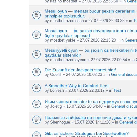
by
kazino mostbet
» 27.07.2026 22:35:50 » in
Gener
Məsul oyun — mənası budur şəxsin qərarlarını
prinsiplər toplusudur.
by
mostbet azerbaijan
» 27.07.2026 22:33:38 » in
T
Məsul oyun — bu şəxsin davranışını idarə etmə
üçün qaydalar toplusud
by
mostbet yükle
» 27.07.2026 22:13:20 » in
Genera
Məsuliyyətli oyun — bu şəxsin öz hərəkətlərini
qaydalar sistemidir
by
mostbet azərbaycan
» 27.07.2026 22:00:54 » in
Die Zukunft der Jackpots startet hier!
by
Odellif
» 24.07.2026 10:02:23 » in
General discu
A Smoother Way to Comfort Feet
by
Loniesh
» 20.07.2026 22:03:17 » in
Test
Яким чином mediator.te.ua підтримує свою публі
by
Joietig
» 15.07.2026 20:54:40 » in
General discu
Полезные лайфхаки по ведению дома и кухон
by
Shenhogue
» 15.07.2026 14:11:26 » in
General d
Gibt es sichere Strategien bei Sportwetten?