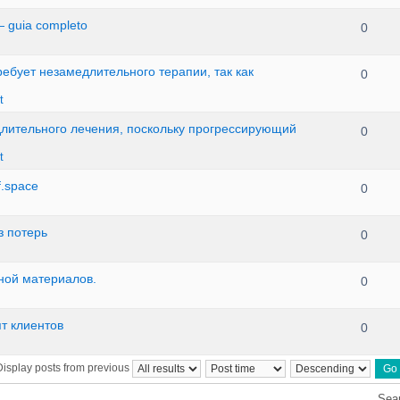
— guia completo
0
ебует незамедлительного терапии, так как
0
t
длительного лечения, поскольку прогрессирующий
0
t
f.space
0
з потерь
0
жной материалов.
0
т клиентов
0
Display posts from previous
Sea