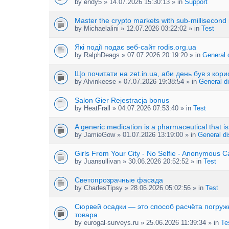
by
endy5
» 14.07.2026 15:30:13 » in
Support
Master the crypto markets with sub-millisecond
by
Michaelalini
» 12.07.2026 03:22:02 » in
Test
Які події подає веб-сайт rodis.org.ua
by
RalphDeags
» 07.07.2026 20:19:20 » in
General 
Що почитати на zet.in.ua, аби день був з кор
by
Alvinkeese
» 07.07.2026 19:38:54 » in
General d
Salon Gier Rejestracja bonus
by
HeatFrall
» 04.07.2026 07:53:40 » in
Test
A generic medication is a pharmaceutical that 
by
JamieGow
» 01.07.2026 13:19:00 » in
General d
Girls From Your City - No Selfie - Anonymous C
by
Juansullivan
» 30.06.2026 20:52:52 » in
Test
Светопрозрачные фасада
by
CharlesTipsy
» 28.06.2026 05:02:56 » in
Test
Сюрвей осадки — это способ расчёта погруж
товара.
by
eurogal-surveys.ru
» 25.06.2026 11:39:34 » in
Te