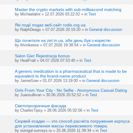
Master the crypto markets with sub-millisecond matching
by
Michaelalini
» 12.07.2026 03:22:02 » in
Test
Які події подає веб-сайт rodis.org.ua
by
RalphDeags
» 07.07.2026 20:19:20 » in
General discussion
Що почитати на zet.in.ua, аби день був з користю
by
Alvinkeese
» 07.07.2026 19:38:54 » in
General discussion
Salon Gier Rejestracja bonus
by
HeatFrall
» 04.07.2026 07:53:40 » in
Test
A generic medication is a pharmaceutical that is made to be
equivalent to the brand-name product.
by
JamieGow
» 01.07.2026 13:19:00 » in
General discussion
Girls From Your City - No Selfie - Anonymous Casual Dating
by
Juansullivan
» 30.06.2026 20:52:52 » in
Test
Светопрозрачные фасада
by
CharlesTipsy
» 28.06.2026 05:02:56 » in
Test
Сюрвей осадки — это способ расчёта погружения корпуса
для установления массы перевозимого товара.
by
eurogal-surveys.ru
» 25.06.2026 11:39:34 » in
Test