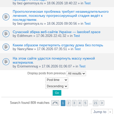
by
bez-gemorroya.ru
» 18.06.2026 18:40:22 » in
Test
Проктологическая проблема требует незамедлительного
лечения, поскольку прогрессирующий стадия ведёт к
последствиям.
by
bez-gemorroya.ru
» 18.06.2026 09:00:56 » in
Test
Сучасний збірка веб-сайтів України — laeoloef.space
by
Edithmum
» 17.06.2026 22:41:32 » in
Test
Каким образом перетерпеть отделку дома без потерь
by
NancyNew
» 17.06.2026 07:35:51 » in
Test
На этом сайте удастся почерпнуть массу нужной
материалов.
by
Erormemnnug
» 17.06.2026 01:06:07 » in
Test
Display posts from previous
Search found 809 matches
1
2
3
4
5
…
21
Jump to