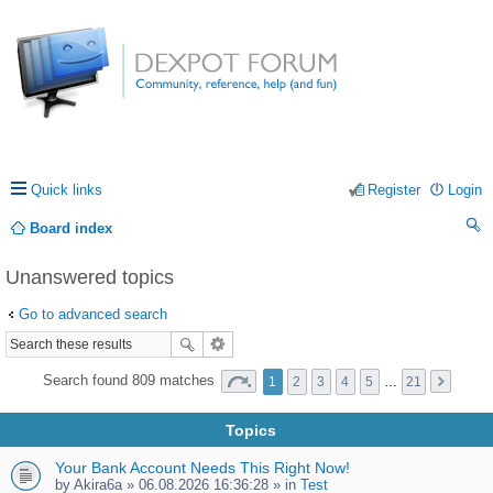
Quick links
Register
Login
Board index
ea
Unanswered topics
rc
Go to advanced search
h
Search found 809 matches
1
2
3
4
5
…
21
Topics
Your Bank Account Needs This Right Now!
by
Akira6a
» 06.08.2026 16:36:28 » in
Test