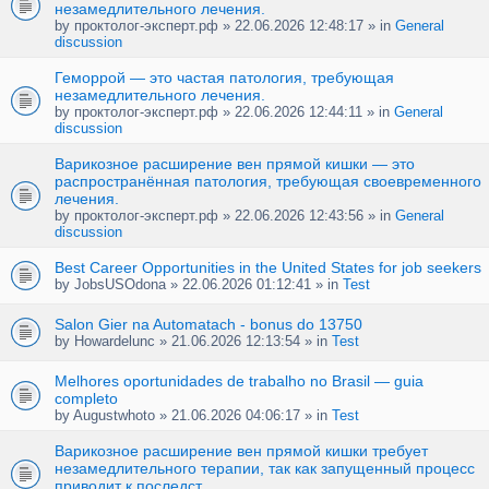
незамедлительного лечения.
by
проктолог-эксперт.рф
» 22.06.2026 12:48:17 » in
General
discussion
Геморрой — это частая патология, требующая
незамедлительного лечения.
by
проктолог-эксперт.рф
» 22.06.2026 12:44:11 » in
General
discussion
Варикозное расширение вен прямой кишки — это
распространённая патология, требующая своевременного
лечения.
by
проктолог-эксперт.рф
» 22.06.2026 12:43:56 » in
General
discussion
Best Career Opportunities in the United States for job seekers
by
JobsUSOdona
» 22.06.2026 01:12:41 » in
Test
Salon Gier na Automatach - bonus do 13750
by
Howardelunc
» 21.06.2026 12:13:54 » in
Test
Melhores oportunidades de trabalho no Brasil — guia
completo
by
Augustwhoto
» 21.06.2026 04:06:17 » in
Test
Варикозное расширение вен прямой кишки требует
незамедлительного терапии, так как запущенный процесс
приводит к последст