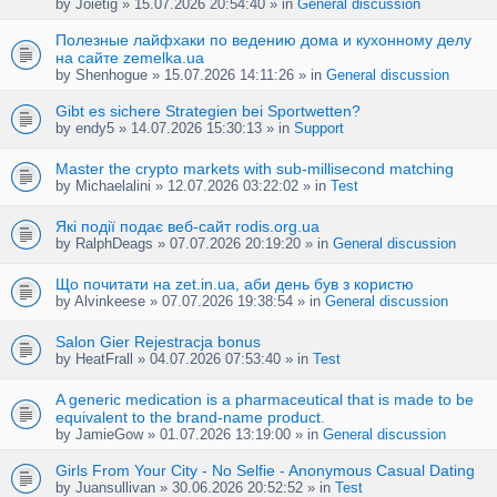
by
Joietig
» 15.07.2026 20:54:40 » in
General discussion
Полезные лайфхаки по ведению дома и кухонному делу
на сайте zemelka.ua
by
Shenhogue
» 15.07.2026 14:11:26 » in
General discussion
Gibt es sichere Strategien bei Sportwetten?
by
endy5
» 14.07.2026 15:30:13 » in
Support
Master the crypto markets with sub-millisecond matching
by
Michaelalini
» 12.07.2026 03:22:02 » in
Test
Які події подає веб-сайт rodis.org.ua
by
RalphDeags
» 07.07.2026 20:19:20 » in
General discussion
Що почитати на zet.in.ua, аби день був з користю
by
Alvinkeese
» 07.07.2026 19:38:54 » in
General discussion
Salon Gier Rejestracja bonus
by
HeatFrall
» 04.07.2026 07:53:40 » in
Test
A generic medication is a pharmaceutical that is made to be
equivalent to the brand-name product.
by
JamieGow
» 01.07.2026 13:19:00 » in
General discussion
Girls From Your City - No Selfie - Anonymous Casual Dating
by
Juansullivan
» 30.06.2026 20:52:52 » in
Test