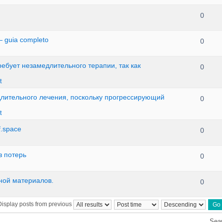
0
— guia completo
0
ебует незамедлительного терапии, так как
0
t
длительного лечения, поскольку прогрессирующий
0
t
f.space
0
з потерь
0
жной материалов.
0
Display posts from previous
Sea