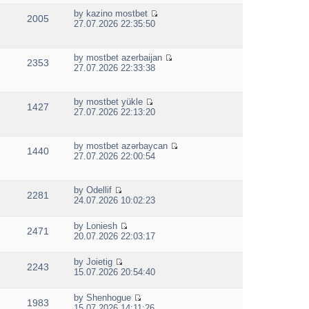
e
by
kazino mostbet
w
2005
V
27.07.2026 22:35:50
t
i
h
e
e
w
by
mostbet azerbaijan
l
2353
t
V
27.07.2026 22:33:38
a
h
i
t
e
e
e
l
w
s
by
mostbet yükle
a
1427
t
t
V
27.07.2026 22:13:20
t
h
p
i
e
e
o
e
s
l
s
w
by
mostbet azərbaycan
t
a
1440
t
t
V
27.07.2026 22:00:54
p
t
h
i
o
e
e
e
s
s
l
w
t
by
Odellif
t
a
2281
t
V
24.07.2026 10:02:23
p
t
h
i
o
e
e
e
s
s
by
Loniesh
l
w
2471
t
V
t
20.07.2026 22:03:17
a
t
i
p
t
h
e
o
e
e
by
Joietig
w
s
2243
s
V
l
15.07.2026 20:54:40
t
t
t
i
a
h
p
e
t
e
by
Shenhogue
o
w
e
1983
V
l
15.07.2026 14:11:26