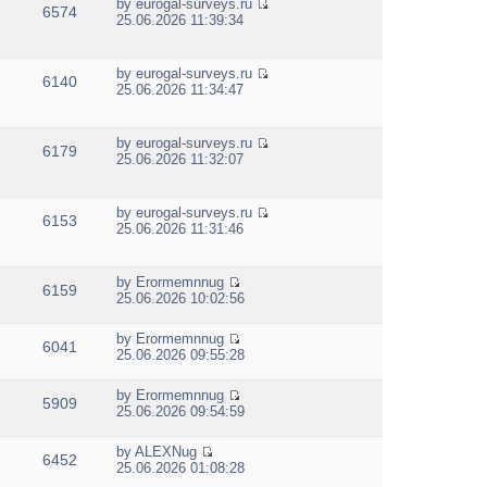
e
p
by
eurogal-surveys.ru
w
e
6574
V
l
o
25.06.2026 11:39:34
t
s
i
a
s
h
t
e
t
t
e
p
w
e
by
eurogal-surveys.ru
l
o
6140
t
s
V
25.06.2026 11:34:47
a
s
h
t
i
t
t
e
p
e
e
l
o
w
s
by
eurogal-surveys.ru
a
s
6179
t
t
V
25.06.2026 11:32:07
t
t
h
p
i
e
e
o
e
s
l
s
w
by
eurogal-surveys.ru
t
a
6153
t
t
V
25.06.2026 11:31:46
p
t
h
i
o
e
e
e
s
s
l
w
t
by
Erormemnnug
t
a
6159
t
V
25.06.2026 10:02:56
p
t
h
i
o
e
e
e
s
s
by
Erormemnnug
l
w
6041
t
V
t
25.06.2026 09:55:28
a
t
i
p
t
h
e
o
e
e
by
Erormemnnug
w
s
5909
s
V
l
25.06.2026 09:54:59
t
t
t
i
a
h
p
e
t
e
by
ALEXNug
o
w
e
6452
V
l
25.06.2026 01:08:28
s
t
s
i
a
t