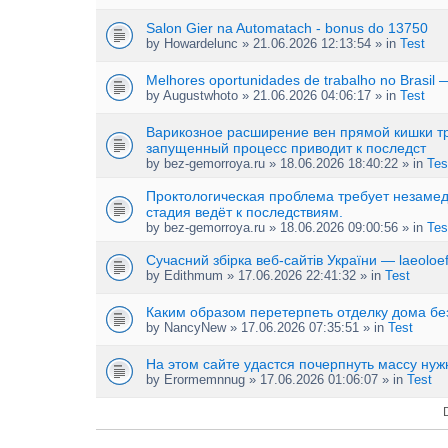
Salon Gier na Automatach - bonus do 13750
by
Howardelunc
» 21.06.2026 12:13:54 » in
Test
Melhores oportunidades de trabalho no Brasil 
by
Augustwhoto
» 21.06.2026 04:06:17 » in
Test
Варикозное расширение вен прямой кишки тр
запущенный процесс приводит к последст
by
bez-gemorroya.ru
» 18.06.2026 18:40:22 » in
Tes
Проктологическая проблема требует незаме
стадия ведёт к последствиям.
by
bez-gemorroya.ru
» 18.06.2026 09:00:56 » in
Tes
Сучасний збірка веб-сайтів України — laeoloe
by
Edithmum
» 17.06.2026 22:41:32 » in
Test
Каким образом перетерпеть отделку дома бе
by
NancyNew
» 17.06.2026 07:35:51 » in
Test
На этом сайте удастся почерпнуть массу ну
by
Erormemnnug
» 17.06.2026 01:06:07 » in
Test