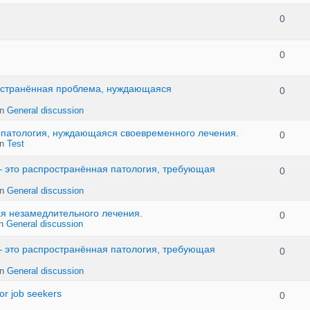
0
0
остранённая проблема, нуждающаяся
0
in
General discussion
 патология, нуждающаяся своевременного лечения.
0
in
Test
 это распространённая патология, требующая
0
in
General discussion
я незамедлительного лечения.
0
in
General discussion
 это распространённая патология, требующая
0
in
General discussion
for job seekers
0