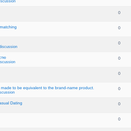
iscussion
0
 matching
0
0
discussion
истю
0
iscussion
0
is made to be equivalent to the brand-name product.
0
iscussion
asual Dating
0
0