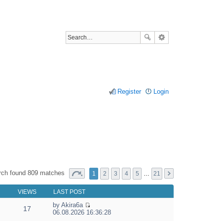
Register
Login
rch found 809 matches
1
2
3
4
5
…
21
VIEWS
LAST POST
by
Akira6a
17
V
06.08.2026 16:36:28
i