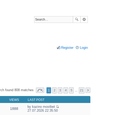
Register
Login
rch found 808 matches
1
2
3
4
5
…
21
VIEWS
LAST POST
by
kazino mostbet
1888
V
27.07.2026 22:35:50
i