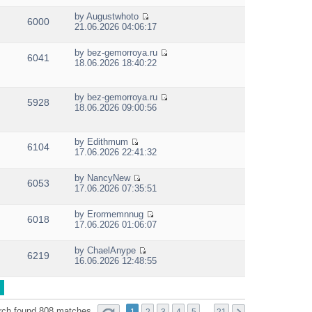
t
h
p
e
e
e
by
Augustwhoto
o
w
6000
s
V
l
21.06.2026 04:06:17
s
t
t
i
a
t
h
p
e
t
e
by
bez-gemorroya.ru
o
w
e
6041
V
l
18.06.2026 18:40:22
s
t
s
i
a
t
h
t
e
t
e
p
w
e
by
bez-gemorroya.ru
l
o
5928
t
s
V
18.06.2026 09:00:56
a
s
h
t
i
t
t
e
p
e
e
l
o
w
s
by
Edithmum
a
s
6104
t
V
t
17.06.2026 22:41:32
t
t
h
i
p
e
e
e
o
s
by
NancyNew
l
w
s
6053
V
t
17.06.2026 07:35:51
a
t
t
i
p
t
h
e
o
e
e
by
Erormemnnug
w
s
6018
s
V
l
17.06.2026 01:06:07
t
t
t
i
a
h
p
e
t
e
by
ChaelAnype
o
w
e
6219
V
l
16.06.2026 12:48:55
s
t
s
i
a
t
h
t
e
t
e
p
w
e
l
o
t
s
a
s
h
rch found 808 matches
t
1
2
3
4
5
…
21