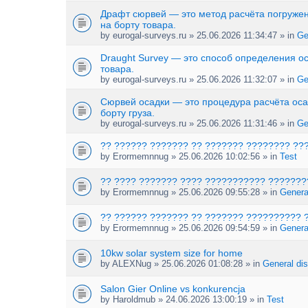
Драфт сюрвей — это метод расчёта погруже
на борту товара.
by
eurogal-surveys.ru
» 25.06.2026 11:34:47 » in
Ge
Draught Survey — это способ определения о
товара.
by
eurogal-surveys.ru
» 25.06.2026 11:32:07 » in
Ge
Сюрвей осадки — это процедура расчёта оса
борту груза.
by
eurogal-surveys.ru
» 25.06.2026 11:31:46 » in
Ge
?? ?????? ??????? ?? ??????? ???????? ??
by
Erormemnnug
» 25.06.2026 10:02:56 » in
Test
?? ???? ??????? ???? ??????????? ???????
by
Erormemnnug
» 25.06.2026 09:55:28 » in
Genera
?? ?????? ??????? ?? ??????? ?????????? 
by
Erormemnnug
» 25.06.2026 09:54:59 » in
Genera
10kw solar system size for home
by
ALEXNug
» 25.06.2026 01:08:28 » in
General di
Salon Gier Online vs konkurencja
by
Haroldmub
» 24.06.2026 13:00:19 » in
Test