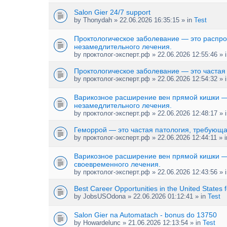
Salon Gier 24/7 support
by
Thonydah
» 22.06.2026 16:35:15 » in
Test
Проктологическое заболевание — это распр
незамедлительного лечения.
by
проктолог-эксперт.рф
» 22.06.2026 12:55:46 » 
Проктологическое заболевание — это частая
by
проктолог-эксперт.рф
» 22.06.2026 12:54:32 » 
Варикозное расширение вен прямой кишки —
незамедлительного лечения.
by
проктолог-эксперт.рф
» 22.06.2026 12:48:17 » 
Геморрой — это частая патология, требующа
by
проктолог-эксперт.рф
» 22.06.2026 12:44:11 » 
Варикозное расширение вен прямой кишки —
своевременного лечения.
by
проктолог-эксперт.рф
» 22.06.2026 12:43:56 » 
Best Career Opportunities in the United States 
by
JobsUSOdona
» 22.06.2026 01:12:41 » in
Test
Salon Gier na Automatach - bonus do 13750
by
Howardelunc
» 21.06.2026 12:13:54 » in
Test