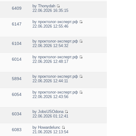
h
t
e
t
t
e
p
by
Thonydah
w
e
6409
V
l
o
22.06.2026 16:35:15
t
s
i
a
s
h
t
e
t
t
e
p
by
проктолог-эксперт.рф
w
e
6147
V
l
o
22.06.2026 12:55:46
t
s
i
a
s
h
t
e
t
t
e
p
w
e
by
проктолог-эксперт.рф
l
o
6104
t
s
V
22.06.2026 12:54:32
a
s
h
t
i
t
t
e
p
e
e
by
проктолог-эксперт.рф
l
o
w
6014
s
V
22.06.2026 12:48:17
a
s
t
t
i
t
t
h
p
e
e
e
o
w
s
by
проктолог-эксперт.рф
l
s
5894
t
t
V
22.06.2026 12:44:11
a
t
h
p
i
t
e
o
e
e
by
проктолог-эксперт.рф
l
s
w
6054
s
V
22.06.2026 12:43:56
a
t
t
t
i
t
h
p
e
e
e
o
w
s
by
JobsUSOdona
l
s
6034
t
V
t
22.06.2026 01:12:41
a
t
h
i
p
t
e
e
o
e
by
Howardelunc
l
w
s
6083
s
V
21.06.2026 12:13:54
a
t
t
t
i