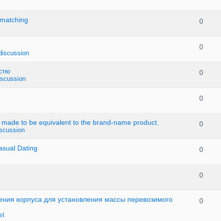
 matching
0
0
discussion
истю
0
iscussion
0
is made to be equivalent to the brand-name product.
0
iscussion
asual Dating
0
0
ения корпуса для установления массы перевозимого
0
st