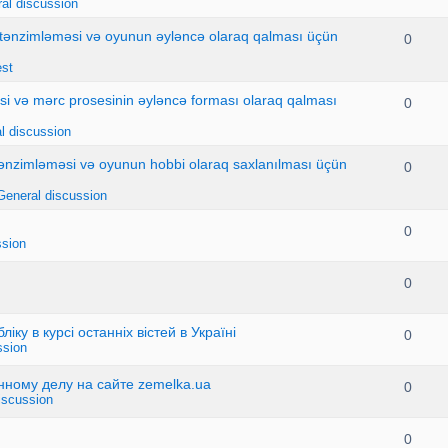
al discussion
 tənzimləməsi və oyunun əyləncə olaraq qalması üçün
0
est
si və mərc prosesinin əyləncə forması olaraq qalması
0
l discussion
 tənzimləməsi və oyunun hobbi olaraq saxlanılması üçün
0
General discussion
0
ssion
0
ку в курсі останніх вістей в Україні
0
ssion
ному делу на сайте zemelka.ua
0
iscussion
0