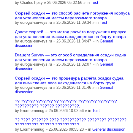
by
CharlesTipsy
» 28.06.2026 05:02:56 » in
Test
Сюрвей осадки — это способ расчёта погружения корпуса
для установления массы перевозимого товара.
by
eurogal-surveys.ru
» 25.06.2026 11:39:34 » in
Test
Драфт сюрвей — это метод расчёта погружения корпуса
для установления массы находящегося на борту товара.
by
eurogal-surveys.ru
» 25.06.2026 11:34:47 » in
General
discussion
Draught Survey — это способ определения осадки судна
для установления массы перевозимого товара.
by
eurogal-surveys.ru
» 25.06.2026 11:32:07 » in
General
discussion
Сюрвей осадки — это процедура расчёта осадки судна
для вычисления веса находящегося на борту груза.
by
eurogal-surveys.ru
» 25.06.2026 11:31:46 » in
General
discussion
?? ?????? ??????? ?? ??????? ???????? ????????
?????????? ?????? ??????????.
by
Erormemnnug
» 25.06.2026 10:02:56 » in
Test
?? ???? ??????? ???? ??????????? ???????? ????????
?????????? ?????? ??????????.
by
Erormemnnug
» 25.06.2026 09:55:28 » in
General discussion