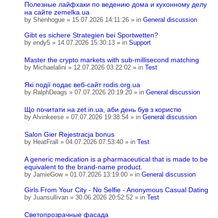
Полезные лайфхаки по ведению дома и кухонному делу
на сайте zemelka.ua
by
Shenhogue
» 15.07.2026 14:11:26 » in
General discussion
Gibt es sichere Strategien bei Sportwetten?
by
endy5
» 14.07.2026 15:30:13 » in
Support
Master the crypto markets with sub-millisecond matching
by
Michaelalini
» 12.07.2026 03:22:02 » in
Test
Які події подає веб-сайт rodis.org.ua
by
RalphDeags
» 07.07.2026 20:19:20 » in
General discussion
Що почитати на zet.in.ua, аби день був з користю
by
Alvinkeese
» 07.07.2026 19:38:54 » in
General discussion
Salon Gier Rejestracja bonus
by
HeatFrall
» 04.07.2026 07:53:40 » in
Test
A generic medication is a pharmaceutical that is made to be
equivalent to the brand-name product.
by
JamieGow
» 01.07.2026 13:19:00 » in
General discussion
Girls From Your City - No Selfie - Anonymous Casual Dating
by
Juansullivan
» 30.06.2026 20:52:52 » in
Test
Светопрозрачные фасада