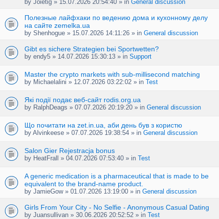
by
Joietig
» 15.07.2026 20:54:40 » in
General discussion
Полезные лайфхаки по ведению дома и кухонному делу
на сайте zemelka.ua
by
Shenhogue
» 15.07.2026 14:11:26 » in
General discussion
Gibt es sichere Strategien bei Sportwetten?
by
endy5
» 14.07.2026 15:30:13 » in
Support
Master the crypto markets with sub-millisecond matching
by
Michaelalini
» 12.07.2026 03:22:02 » in
Test
Які події подає веб-сайт rodis.org.ua
by
RalphDeags
» 07.07.2026 20:19:20 » in
General discussion
Що почитати на zet.in.ua, аби день був з користю
by
Alvinkeese
» 07.07.2026 19:38:54 » in
General discussion
Salon Gier Rejestracja bonus
by
HeatFrall
» 04.07.2026 07:53:40 » in
Test
A generic medication is a pharmaceutical that is made to be
equivalent to the brand-name product.
by
JamieGow
» 01.07.2026 13:19:00 » in
General discussion
Girls From Your City - No Selfie - Anonymous Casual Dating
by
Juansullivan
» 30.06.2026 20:52:52 » in
Test