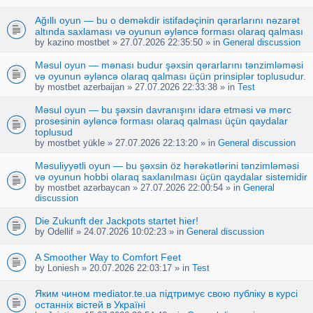
Ağıllı oyun — bu o deməkdir istifadəçinin qərarlarını nəzarət
altında saxlaması və oyunun əyləncə forması olaraq qalması
by
kazino mostbet
» 27.07.2026 22:35:50 » in
General discussion
Məsul oyun — mənası budur şəxsin qərarlarını tənzimləməsi
və oyunun əyləncə olaraq qalması üçün prinsiplər toplusudur.
by
mostbet azerbaijan
» 27.07.2026 22:33:38 » in
Test
Məsul oyun — bu şəxsin davranışını idarə etməsi və mərc
prosesinin əyləncə forması olaraq qalması üçün qaydalar
toplusud
by
mostbet yükle
» 27.07.2026 22:13:20 » in
General discussion
Məsuliyyətli oyun — bu şəxsin öz hərəkətlərini tənzimləməsi
və oyunun hobbi olaraq saxlanılması üçün qaydalar sistemidir
by
mostbet azərbaycan
» 27.07.2026 22:00:54 » in
General
discussion
Die Zukunft der Jackpots startet hier!
by
Odellif
» 24.07.2026 10:02:23 » in
General discussion
A Smoother Way to Comfort Feet
by
Loniesh
» 20.07.2026 22:03:17 » in
Test
Яким чином mediator.te.ua підтримує свою публіку в курсі
останніх вістей в Україні