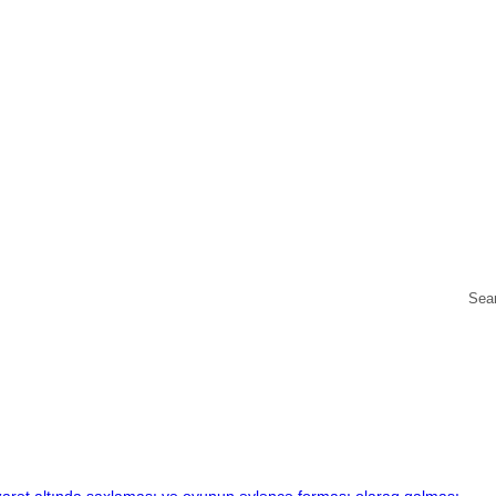
Sea
əzarət altında saxlaması və oyunun əyləncə forması olaraq qalması