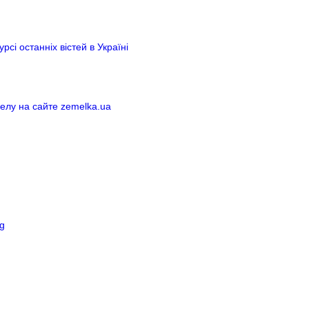
рсі останніх вістей в Україні
лу на сайте zemelka.ua
ng