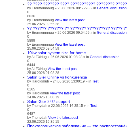
?? ???? ??????? ???? ??????????? ???????? ????
by
Erormemnnug
» 25.06.2026 09:55:28 » in
General discussion
0
6036
by
Erormemnnug
View the latest post
25.06.2026 09:55:28
?? ?????? ??????? ?? ??????? ?????????? ????? ?
by
Erormemnnug
» 25.06.2026 09:54:59 » in
General discussion
0
5899
by
Erormemnnug
View the latest post
25.06.2026 09:54:59
10kw solar system size for home
by
ALEXNug
» 25.06.2026 01:08:28 » in
General discussion
0
6444
by
ALEXNug
View the latest post
25.06.2026 01:08:28
Salon Gier Online vs konkurencja
by
Haroldmub
» 24.06.2026 13:00:19 » in
Test
0
6165
by
Haroldmub
View the latest post
24.06.2026 13:00:19
Salon Gier 24/7 support
by
Thonydah
» 22.06.2026 16:35:15 » in
Test
0
6487
by
Thonydah
View the latest post
22.06.2026 16:35:15
Проктологическое заболевание — это распространё