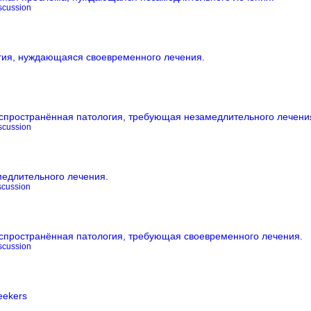
scussion
огия, нуждающаяся своевременного лечения.
спространённая патология, требующая незамедлительного лечени
scussion
медлительного лечения.
scussion
спространённая патология, требующая своевременного лечения.
scussion
seekers