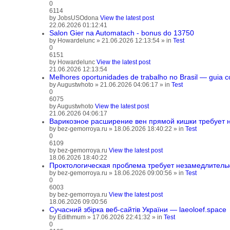
0
6114
by
JobsUSOdona
View the latest post
22.06.2026 01:12:41
Salon Gier na Automatach - bonus do 13750
by
Howardelunc
» 21.06.2026 12:13:54 » in
Test
0
6151
by
Howardelunc
View the latest post
21.06.2026 12:13:54
Melhores oportunidades de trabalho no Brasil — guia 
by
Augustwhoto
» 21.06.2026 04:06:17 » in
Test
0
6075
by
Augustwhoto
View the latest post
21.06.2026 04:06:17
Варикозное расширение вен прямой кишки требует н
by
bez-gemorroya.ru
» 18.06.2026 18:40:22 » in
Test
0
6109
by
bez-gemorroya.ru
View the latest post
18.06.2026 18:40:22
Проктологическая проблема требует незамедлительн
by
bez-gemorroya.ru
» 18.06.2026 09:00:56 » in
Test
0
6003
by
bez-gemorroya.ru
View the latest post
18.06.2026 09:00:56
Сучасний збірка веб-сайтів України — laeoloef.space
by
Edithmum
» 17.06.2026 22:41:32 » in
Test
0