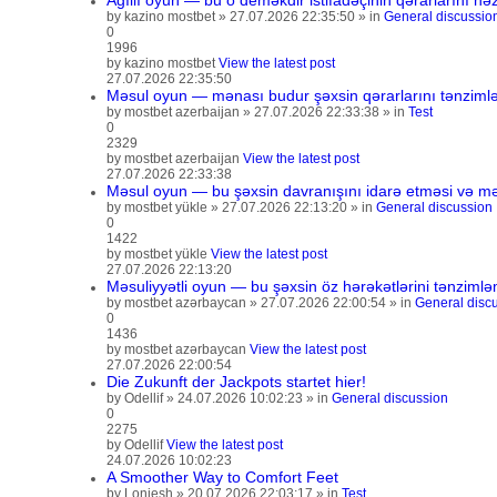
by
kazino mostbet
» 27.07.2026 22:35:50 » in
General discussio
0
1996
by
kazino mostbet
View the latest post
27.07.2026 22:35:50
Məsul oyun — mənası budur şəxsin qərarlarını tənzimlə
by
mostbet azerbaijan
» 27.07.2026 22:33:38 » in
Test
0
2329
by
mostbet azerbaijan
View the latest post
27.07.2026 22:33:38
Məsul oyun — bu şəxsin davranışını idarə etməsi və mə
by
mostbet yükle
» 27.07.2026 22:13:20 » in
General discussion
0
1422
by
mostbet yükle
View the latest post
27.07.2026 22:13:20
Məsuliyyətli oyun — bu şəxsin öz hərəkətlərini tənziml
by
mostbet azərbaycan
» 27.07.2026 22:00:54 » in
General disc
0
1436
by
mostbet azərbaycan
View the latest post
27.07.2026 22:00:54
Die Zukunft der Jackpots startet hier!
by
Odellif
» 24.07.2026 10:02:23 » in
General discussion
0
2275
by
Odellif
View the latest post
24.07.2026 10:02:23
A Smoother Way to Comfort Feet
by
Loniesh
» 20.07.2026 22:03:17 » in
Test