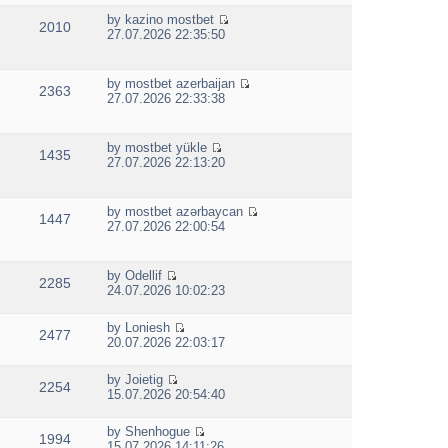
e
by
kazino mostbet
w
2010
V
27.07.2026 22:35:50
t
i
h
e
e
w
by
mostbet azerbaijan
l
2363
t
V
27.07.2026 22:33:38
a
h
i
t
e
e
e
l
w
s
by
mostbet yükle
a
1435
t
t
V
27.07.2026 22:13:20
t
h
p
i
e
e
o
e
s
l
s
w
by
mostbet azərbaycan
t
a
1447
t
t
V
27.07.2026 22:00:54
p
t
h
i
o
e
e
e
s
s
l
w
t
by
Odellif
t
a
2285
t
V
24.07.2026 10:02:23
p
t
h
i
o
e
e
e
s
s
by
Loniesh
l
w
2477
t
V
t
20.07.2026 22:03:17
a
t
i
p
t
h
e
o
e
e
by
Joietig
w
s
2254
s
V
l
15.07.2026 20:54:40
t
t
t
i
a
h
p
e
t
e
by
Shenhogue
o
w
e
1994
V
l
15.07.2026 14:11:26