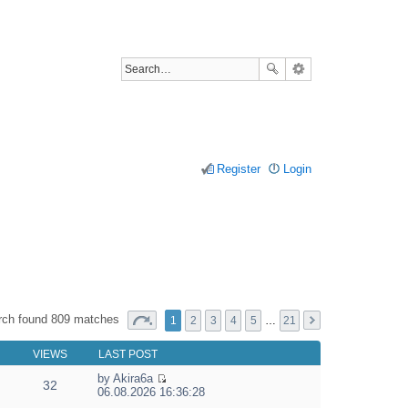
Register
Login
rch found 809 matches
1
2
3
4
5
…
21
VIEWS
LAST POST
by
Akira6a
32
V
06.08.2026 16:36:28
i