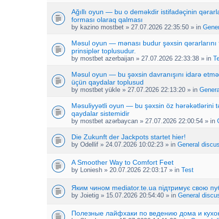
Ağıllı oyun — bu o deməkdir istifadəçinin qərar
forması olaraq qalması
by
kazino mostbet
» 27.07.2026 22:35:50 » in
Gener
Məsul oyun — mənası budur şəxsin qərarlarını
prinsiplər toplusudur.
by
mostbet azerbaijan
» 27.07.2026 22:33:38 » in
T
Məsul oyun — bu şəxsin davranışını idarə etmə
üçün qaydalar toplusud
by
mostbet yükle
» 27.07.2026 22:13:20 » in
Genera
Məsuliyyətli oyun — bu şəxsin öz hərəkətlərini
qaydalar sistemidir
by
mostbet azərbaycan
» 27.07.2026 22:00:54 » in
Die Zukunft der Jackpots startet hier!
by
Odellif
» 24.07.2026 10:02:23 » in
General discu
A Smoother Way to Comfort Feet
by
Loniesh
» 20.07.2026 22:03:17 » in
Test
Яким чином mediator.te.ua підтримує свою публі
by
Joietig
» 15.07.2026 20:54:40 » in
General discu
Полезные лайфхаки по ведению дома и кухон