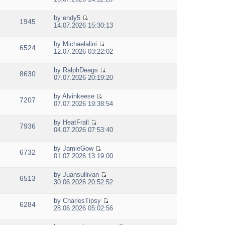
s
t
s
i
a
t
h
t
e
t
e
p
by
endy5
w
e
1945
V
l
o
14.07.2026 15:30:13
t
s
i
a
s
h
t
e
t
t
e
p
by
Michaelalini
w
e
6524
V
l
o
12.07.2026 03:22:02
t
s
i
a
s
h
t
e
t
t
e
p
by
RalphDeags
w
e
8630
V
l
o
07.07.2026 20:19:20
t
s
i
a
s
h
t
e
t
t
e
p
by
Alvinkeese
w
e
7207
V
l
o
07.07.2026 19:38:54
t
s
i
a
s
h
t
e
t
t
e
p
by
HeatFrall
w
e
7936
V
l
o
04.07.2026 07:53:40
t
s
i
a
s
h
t
e
t
t
e
p
by
JamieGow
w
e
6732
V
l
o
01.07.2026 13:19:00
t
s
i
a
s
h
t
e
t
t
e
p
by
Juansullivan
w
e
6513
V
l
o
30.06.2026 20:52:52
t
s
i
a
s
h
t
e
t
t
e
p
by
CharlesTipsy
w
e
6284
V
l
o
28.06.2026 05:02:56
t
s
i
a
s
h
t
e
t
t