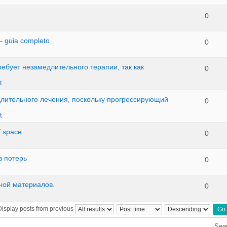
0
— guia completo
0
ебует незамедлительного терапии, так как
0
t
длительного лечения, поскольку прогрессирующий
0
t
f.space
0
з потерь
0
жной материалов.
0
Display posts from previous
Sea