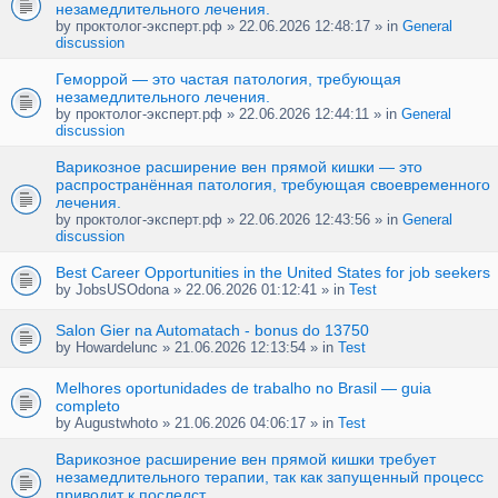
незамедлительного лечения.
by
проктолог-эксперт.рф
» 22.06.2026 12:48:17 » in
General
discussion
Геморрой — это частая патология, требующая
незамедлительного лечения.
by
проктолог-эксперт.рф
» 22.06.2026 12:44:11 » in
General
discussion
Варикозное расширение вен прямой кишки — это
распространённая патология, требующая своевременного
лечения.
by
проктолог-эксперт.рф
» 22.06.2026 12:43:56 » in
General
discussion
Best Career Opportunities in the United States for job seekers
by
JobsUSOdona
» 22.06.2026 01:12:41 » in
Test
Salon Gier na Automatach - bonus do 13750
by
Howardelunc
» 21.06.2026 12:13:54 » in
Test
Melhores oportunidades de trabalho no Brasil — guia
completo
by
Augustwhoto
» 21.06.2026 04:06:17 » in
Test
Варикозное расширение вен прямой кишки требует
незамедлительного терапии, так как запущенный процесс
приводит к последст