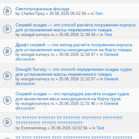
Светопрозрачные фасада
by
CharlesTipsy
» 28.06.2026 05:02:56 » in
Test
Сюрвей осадки — это способ расчёта погружения корпуса
для установления массы перевозимого товара.
by
eurogal-surveys.ru
» 25.06.2026 11:39:34 » in
Test
Драфт сюрвей — это метод расчёта погружения корпуса
для установления массы находящегося на борту товара.
by
eurogal-surveys.ru
» 25.06.2026 11:34:47 » in
General
discussion
Draught Survey — это способ определения осадки судна
для установления массы перевозимого товара.
by
eurogal-surveys.ru
» 25.06.2026 11:32:07 » in
General
discussion
Сюрвей осадки — это процедура расчёта осадки судна
для вычисления веса находящегося на борту груза.
by
eurogal-surveys.ru
» 25.06.2026 11:31:46 » in
General
discussion
?? ?????? ??????? ?? ??????? ???????? ????????
?????????? ?????? ??????????.
by
Erormemnnug
» 25.06.2026 10:02:56 » in
Test
?? ???? ??????? ???? ??????????? ???????? ????????