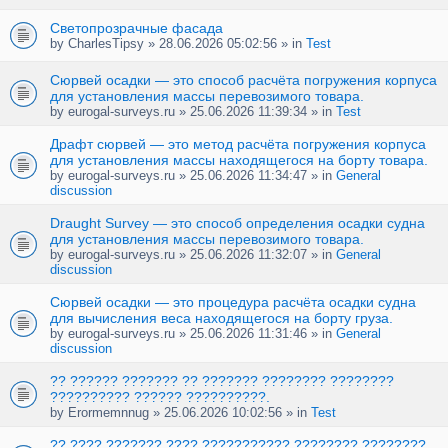
Светопрозрачные фасада
by
CharlesTipsy
» 28.06.2026 05:02:56 » in
Test
Сюрвей осадки — это способ расчёта погружения корпуса
для установления массы перевозимого товара.
by
eurogal-surveys.ru
» 25.06.2026 11:39:34 » in
Test
Драфт сюрвей — это метод расчёта погружения корпуса
для установления массы находящегося на борту товара.
by
eurogal-surveys.ru
» 25.06.2026 11:34:47 » in
General
discussion
Draught Survey — это способ определения осадки судна
для установления массы перевозимого товара.
by
eurogal-surveys.ru
» 25.06.2026 11:32:07 » in
General
discussion
Сюрвей осадки — это процедура расчёта осадки судна
для вычисления веса находящегося на борту груза.
by
eurogal-surveys.ru
» 25.06.2026 11:31:46 » in
General
discussion
?? ?????? ??????? ?? ??????? ???????? ????????
?????????? ?????? ??????????.
by
Erormemnnug
» 25.06.2026 10:02:56 » in
Test
?? ???? ??????? ???? ??????????? ???????? ????????