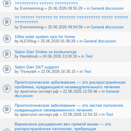
?????????? ?????? ??????????.
by
Erormemnnug
» 25.06.2026 09:55:28 » in
General discussion
?? ?????? ??????? ?? ??????? ?????????? ????? ??????
??????????.
by
Erormemnnug
» 25.06.2026 09:54:59 » in
General discussion
10kw solar system size for home
by
ALEXNug
» 25.06.2026 01:08:28 » in
General discussion
Salon Gier Online vs konkurencja
by
Haroldmub
» 24.06.2026 13:00:19 » in
Test
Salon Gier 24/7 support
by
Thonydah
» 22.06.2026 16:35:15 » in
Test
Проктологическое заболевание — это распространённая
проблема, нуждающаяся незамедлительного лечения.
by
проктолог-эксперт.рф
» 22.06.2026 12:55:46 » in
General
discussion
Проктологическое заболевание — это частая патология,
нуждающаяся своевременного лечения.
by
проктолог-эксперт.рф
» 22.06.2026 12:54:32 » in
Test
Варикозное расширение вен прямой кишки — это
распространённая патология, требующая