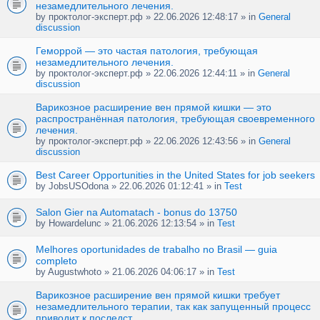
незамедлительного лечения.
by
проктолог-эксперт.рф
» 22.06.2026 12:48:17 » in
General
discussion
Геморрой — это частая патология, требующая
незамедлительного лечения.
by
проктолог-эксперт.рф
» 22.06.2026 12:44:11 » in
General
discussion
Варикозное расширение вен прямой кишки — это
распространённая патология, требующая своевременного
лечения.
by
проктолог-эксперт.рф
» 22.06.2026 12:43:56 » in
General
discussion
Best Career Opportunities in the United States for job seekers
by
JobsUSOdona
» 22.06.2026 01:12:41 » in
Test
Salon Gier na Automatach - bonus do 13750
by
Howardelunc
» 21.06.2026 12:13:54 » in
Test
Melhores oportunidades de trabalho no Brasil — guia
completo
by
Augustwhoto
» 21.06.2026 04:06:17 » in
Test
Варикозное расширение вен прямой кишки требует
незамедлительного терапии, так как запущенный процесс
приводит к последст