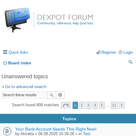
Quick links
Register
Login
Board index
ea
Unanswered topics
rc
Go to advanced search
h
Search found 809 matches
1
2
3
4
5
…
21
Topics
Your Bank Account Needs This Right Now!
by
Akira6a
» 06.08.2026 16:36:28 » in
Test