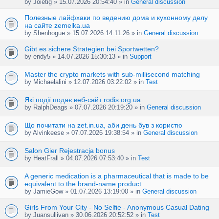
by
Joietig
» 15.07.2026 20:54:40 » in
General discussion
Полезные лайфхаки по ведению дома и кухонному делу
на сайте zemelka.ua
by
Shenhogue
» 15.07.2026 14:11:26 » in
General discussion
Gibt es sichere Strategien bei Sportwetten?
by
endy5
» 14.07.2026 15:30:13 » in
Support
Master the crypto markets with sub-millisecond matching
by
Michaelalini
» 12.07.2026 03:22:02 » in
Test
Які події подає веб-сайт rodis.org.ua
by
RalphDeags
» 07.07.2026 20:19:20 » in
General discussion
Що почитати на zet.in.ua, аби день був з користю
by
Alvinkeese
» 07.07.2026 19:38:54 » in
General discussion
Salon Gier Rejestracja bonus
by
HeatFrall
» 04.07.2026 07:53:40 » in
Test
A generic medication is a pharmaceutical that is made to be
equivalent to the brand-name product.
by
JamieGow
» 01.07.2026 13:19:00 » in
General discussion
Girls From Your City - No Selfie - Anonymous Casual Dating
by
Juansullivan
» 30.06.2026 20:52:52 » in
Test