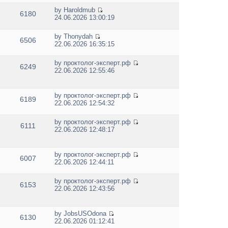
h
t
e
t
e
p
by
Haroldmub
w
e
6180
V
l
o
24.06.2026 13:00:19
t
s
i
a
s
h
t
e
t
t
e
p
by
Thonydah
w
e
6506
V
l
o
22.06.2026 16:35:15
t
s
i
a
s
h
t
e
t
t
e
p
by
проктолог-эксперт.рф
w
e
6249
V
l
o
22.06.2026 12:55:46
t
s
i
a
s
h
t
e
t
t
e
p
w
e
by
проктолог-эксперт.рф
l
o
6189
t
s
V
22.06.2026 12:54:32
a
s
h
t
i
t
t
e
p
e
e
by
проктолог-эксперт.рф
l
o
w
6111
s
V
22.06.2026 12:48:17
a
s
t
t
i
t
t
h
p
e
e
e
o
w
s
by
проктолог-эксперт.рф
l
s
6007
t
t
V
22.06.2026 12:44:11
a
t
h
p
i
t
e
o
e
e
by
проктолог-эксперт.рф
l
s
w
6153
s
V
22.06.2026 12:43:56
a
t
t
t
i
t
h
p
e
e
e
o
w
s
by
JobsUSOdona
l
s
6130
t
V
t
22.06.2026 01:12:41
a
t
h
i
p