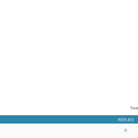
Sea
REPLIES
0