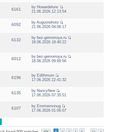
t
e
e
o
e
by
Howardelunc
l
w
s
6161
s
V
21.06.2026 12:13:54
a
t
t
t
i
t
h
p
e
e
e
by
Augustwhoto
o
w
6092
s
V
l
21.06.2026 04:06:17
s
t
t
i
a
t
h
p
e
t
e
by
bez-gemorroya.ru
o
w
e
6132
V
l
18.06.2026 18:40:22
s
t
s
i
a
t
h
t
e
t
e
p
w
e
by
bez-gemorroya.ru
l
o
6012
t
s
V
18.06.2026 09:00:56
a
s
h
t
i
t
t
e
p
e
e
l
o
w
s
by
Edithmum
a
s
6196
t
V
t
17.06.2026 22:41:32
t
t
h
i
p
e
e
e
o
s
by
NancyNew
l
w
s
6135
V
t
17.06.2026 07:35:51
a
t
t
i
p
t
h
e
o
e
e
by
Erormemnnug
w
s
6107
s
V
l
17.06.2026 01:06:07
t
t
t
i
a
h
p
e
t
e
o
w
e
l
s
t
s
a
t
h
rch found 809 matches
t
1
2
3
4
5
…
21