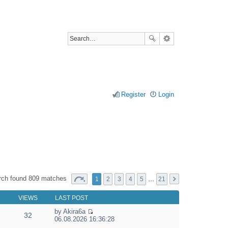
Register
Login
rch found 809 matches
1
2
3
4
5
…
21
VIEWS
LAST POST
by
Akira6a
32
V
06.08.2026 16:36:28
i