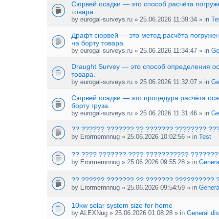
Сюрвей осадки — это способ расчёта погруж
товара.
by
eurogal-surveys.ru
» 25.06.2026 11:39:34 » in
Te
Драфт сюрвей — это метод расчёта погруже
на борту товара.
by
eurogal-surveys.ru
» 25.06.2026 11:34:47 » in
Ge
Draught Survey — это способ определения о
товара.
by
eurogal-surveys.ru
» 25.06.2026 11:32:07 » in
Ge
Сюрвей осадки — это процедура расчёта оса
борту груза.
by
eurogal-surveys.ru
» 25.06.2026 11:31:46 » in
Ge
?? ?????? ??????? ?? ??????? ???????? ??
by
Erormemnnug
» 25.06.2026 10:02:56 » in
Test
?? ???? ??????? ???? ??????????? ???????
by
Erormemnnug
» 25.06.2026 09:55:28 » in
Genera
?? ?????? ??????? ?? ??????? ?????????? 
by
Erormemnnug
» 25.06.2026 09:54:59 » in
Genera
10kw solar system size for home
by
ALEXNug
» 25.06.2026 01:08:28 » in
General di