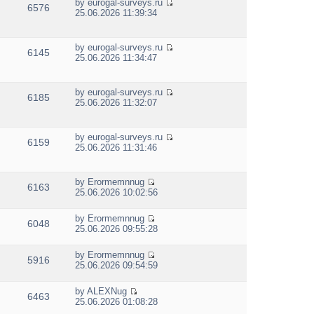
e
p
by
eurogal-surveys.ru
w
e
6576
V
l
o
25.06.2026 11:39:34
t
s
i
a
s
h
t
e
t
t
e
p
w
e
by
eurogal-surveys.ru
l
o
6145
t
s
V
25.06.2026 11:34:47
a
s
h
t
i
t
t
e
p
e
e
l
o
w
s
by
eurogal-surveys.ru
a
s
6185
t
t
V
25.06.2026 11:32:07
t
t
h
p
i
e
e
o
e
s
l
s
w
by
eurogal-surveys.ru
t
a
6159
t
t
V
25.06.2026 11:31:46
p
t
h
i
o
e
e
e
s
s
l
w
t
by
Erormemnnug
t
a
6163
t
V
25.06.2026 10:02:56
p
t
h
i
o
e
e
e
s
s
by
Erormemnnug
l
w
6048
t
V
t
25.06.2026 09:55:28
a
t
i
p
t
h
e
o
e
e
by
Erormemnnug
w
s
5916
s
V
l
25.06.2026 09:54:59
t
t
t
i
a
h
p
e
t
e
by
ALEXNug
o
w
e
6463
V
l
25.06.2026 01:08:28
s
t
s
i
a
t