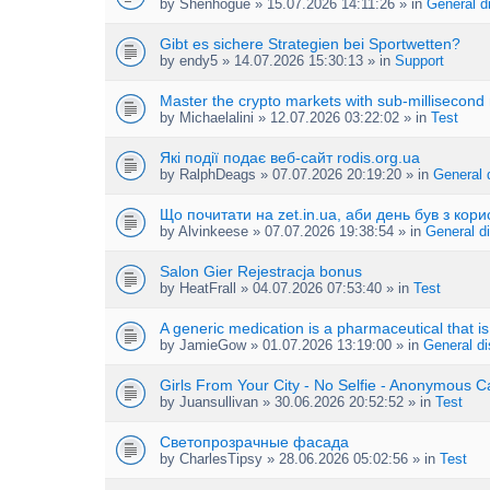
by
Shenhogue
» 15.07.2026 14:11:26 » in
General d
Gibt es sichere Strategien bei Sportwetten?
by
endy5
» 14.07.2026 15:30:13 » in
Support
Master the crypto markets with sub-millisecond
by
Michaelalini
» 12.07.2026 03:22:02 » in
Test
Які події подає веб-сайт rodis.org.ua
by
RalphDeags
» 07.07.2026 20:19:20 » in
General 
Що почитати на zet.in.ua, аби день був з кор
by
Alvinkeese
» 07.07.2026 19:38:54 » in
General d
Salon Gier Rejestracja bonus
by
HeatFrall
» 04.07.2026 07:53:40 » in
Test
A generic medication is a pharmaceutical that 
by
JamieGow
» 01.07.2026 13:19:00 » in
General d
Girls From Your City - No Selfie - Anonymous C
by
Juansullivan
» 30.06.2026 20:52:52 » in
Test
Светопрозрачные фасада
by
CharlesTipsy
» 28.06.2026 05:02:56 » in
Test