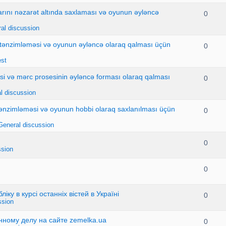
larını nəzarət altında saxlaması və oyunun əyləncə
0
al discussion
 tənzimləməsi və oyunun əyləncə olaraq qalması üçün
0
est
si və mərc prosesinin əyləncə forması olaraq qalması
0
l discussion
 tənzimləməsi və oyunun hobbi olaraq saxlanılması üçün
0
General discussion
0
ssion
0
ку в курсі останніх вістей в Україні
0
ssion
ному делу на сайте zemelka.ua
0