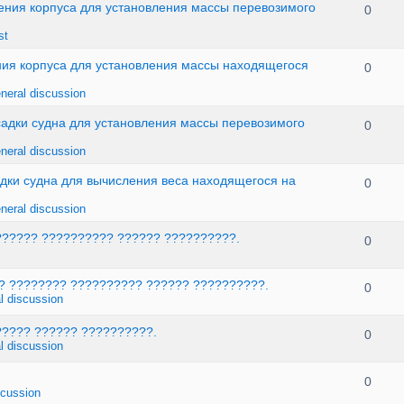
ения корпуса для установления массы перевозимого
0
st
ния корпуса для установления массы находящегося
0
neral discussion
садки судна для установления массы перевозимого
0
neral discussion
дки судна для вычисления веса находящегося на
0
neral discussion
?????? ?????????? ?????? ??????????.
0
? ???????? ?????????? ?????? ??????????.
0
l discussion
????? ?????? ??????????.
0
l discussion
0
scussion