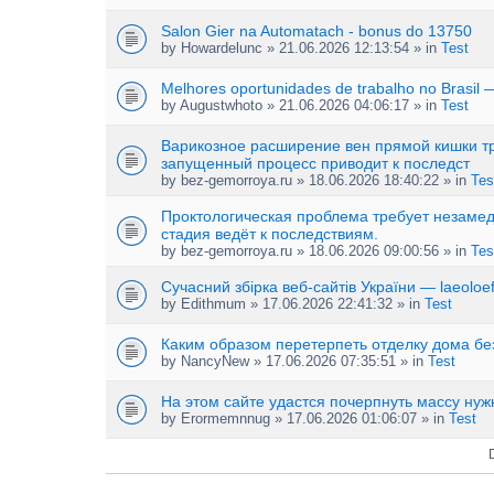
Salon Gier na Automatach - bonus do 13750
by
Howardelunc
» 21.06.2026 12:13:54 » in
Test
Melhores oportunidades de trabalho no Brasil 
by
Augustwhoto
» 21.06.2026 04:06:17 » in
Test
Варикозное расширение вен прямой кишки тр
запущенный процесс приводит к последст
by
bez-gemorroya.ru
» 18.06.2026 18:40:22 » in
Tes
Проктологическая проблема требует незаме
стадия ведёт к последствиям.
by
bez-gemorroya.ru
» 18.06.2026 09:00:56 » in
Tes
Сучасний збірка веб-сайтів України — laeoloe
by
Edithmum
» 17.06.2026 22:41:32 » in
Test
Каким образом перетерпеть отделку дома бе
by
NancyNew
» 17.06.2026 07:35:51 » in
Test
На этом сайте удастся почерпнуть массу ну
by
Erormemnnug
» 17.06.2026 01:06:07 » in
Test