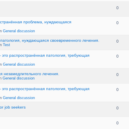
0
остранённая проблема, нуждающаяся
0
in
General discussion
 патология, нуждающаяся своевременного лечения.
0
in
Test
 это распространённая патология, требующая
0
in
General discussion
я незамедлительного лечения.
0
in
General discussion
 это распространённая патология, требующая
0
in
General discussion
for job seekers
0
0