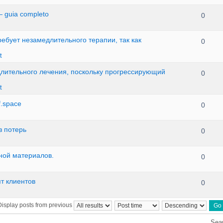
— guia completo
0
ебует незамедлительного терапии, так как
0
t
длительного лечения, поскольку прогрессирующий
0
t
f.space
0
з потерь
0
жной материалов.
0
т клиентов
0
Display posts from previous
Sea