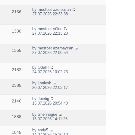
e
w
by
mostbet azerbaijan
2166
t
V
27.07.2026 22:33:38
h
i
e
e
l
w
by
mostbet yükle
a
1330
t
V
27.07.2026 22:13:20
t
h
i
e
e
e
s
l
w
by
mostbet azərbaycan
t
a
1355
t
V
27.07.2026 22:00:54
p
t
h
i
o
e
e
e
s
s
l
w
t
by
Odellif
t
a
2182
t
V
24.07.2026 10:02:23
p
t
h
i
o
e
e
e
s
s
by
Loniesh
l
w
2385
t
V
t
20.07.2026 22:03:17
a
t
i
p
t
h
e
o
e
e
by
Joietig
w
s
2146
s
V
l
15.07.2026 20:54:40
t
t
t
i
a
h
p
e
t
e
by
Shenhogue
o
w
e
1888
V
l
15.07.2026 14:11:26
s
t
s
i
a
t
h
t
e
t
e
p
by
endy5
w
e
1845
V
l
o
14.07.2026 15:30:13