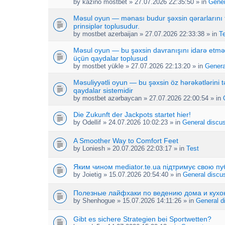
by
kazino mostbet
» 27.07.2026 22:35:50 » in
Gener
Məsul oyun — mənası budur şəxsin qərarlarını
prinsiplər toplusudur.
by
mostbet azerbaijan
» 27.07.2026 22:33:38 » in
T
Məsul oyun — bu şəxsin davranışını idarə etmə
üçün qaydalar toplusud
by
mostbet yükle
» 27.07.2026 22:13:20 » in
Genera
Məsuliyyətli oyun — bu şəxsin öz hərəkətlərini
qaydalar sistemidir
by
mostbet azərbaycan
» 27.07.2026 22:00:54 » in
Die Zukunft der Jackpots startet hier!
by
Odellif
» 24.07.2026 10:02:23 » in
General discu
A Smoother Way to Comfort Feet
by
Loniesh
» 20.07.2026 22:03:17 » in
Test
Яким чином mediator.te.ua підтримує свою публі
by
Joietig
» 15.07.2026 20:54:40 » in
General discu
Полезные лайфхаки по ведению дома и кухон
by
Shenhogue
» 15.07.2026 14:11:26 » in
General d
Gibt es sichere Strategien bei Sportwetten?