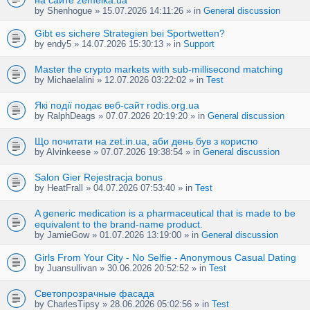
by
Shenhogue
» 15.07.2026 14:11:26 » in
General discussion
Gibt es sichere Strategien bei Sportwetten?
by
endy5
» 14.07.2026 15:30:13 » in
Support
Master the crypto markets with sub-millisecond matching
by
Michaelalini
» 12.07.2026 03:22:02 » in
Test
Які події подає веб-сайт rodis.org.ua
by
RalphDeags
» 07.07.2026 20:19:20 » in
General discussion
Що почитати на zet.in.ua, аби день був з користю
by
Alvinkeese
» 07.07.2026 19:38:54 » in
General discussion
Salon Gier Rejestracja bonus
by
HeatFrall
» 04.07.2026 07:53:40 » in
Test
A generic medication is a pharmaceutical that is made to be
equivalent to the brand-name product.
by
JamieGow
» 01.07.2026 13:19:00 » in
General discussion
Girls From Your City - No Selfie - Anonymous Casual Dating
by
Juansullivan
» 30.06.2026 20:52:52 » in
Test
Светопрозрачные фасада
by
CharlesTipsy
» 28.06.2026 05:02:56 » in
Test