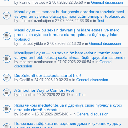
by
kazino mostbet
» 27.07.2026 22:35:50 » in
General discussion
Məsul oyun — mənası budur şəxsin qərarlarını tənzimləməsi
və oyunun əyləncə olaraq qalması üçün prinsiplər toplusudur.
by
mostbet azerbaijan
» 27.07.2026 22:33:38 » in
Test
Məsul oyun — bu şəxsin davranışını idarə etməsi və mərc
prosesinin əyləncə forması olaraq qalması üçün qaydalar
toplusud
by
mostbet yükle
» 27.07.2026 22:13:20 » in
General discussion
Məsuliyyətli oyun — bu şəxsin öz hərəkətlərini tənzimləməsi
və oyunun hobbi olaraq saxlanılması üçün qaydalar sistemidir
by
mostbet azərbaycan
» 27.07.2026 22:00:54 » in
General
discussion
Die Zukunft der Jackpots startet hier!
by
Odellif
» 24.07.2026 10:02:23 » in
General discussion
A Smoother Way to Comfort Feet
by
Loniesh
» 20.07.2026 22:03:17 » in
Test
Яким чином mediator.te.ua підтримує свою публіку в курсі
останніх вістей в Україні
by
Joietig
» 15.07.2026 20:54:40 » in
General discussion
Полезные лайфхаки по ведению дома и кухонному делу
на сайте zemelka.ua