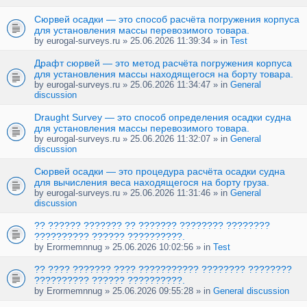
Сюрвей осадки — это способ расчёта погружения корпуса
для установления массы перевозимого товара.
by
eurogal-surveys.ru
» 25.06.2026 11:39:34 » in
Test
Драфт сюрвей — это метод расчёта погружения корпуса
для установления массы находящегося на борту товара.
by
eurogal-surveys.ru
» 25.06.2026 11:34:47 » in
General
discussion
Draught Survey — это способ определения осадки судна
для установления массы перевозимого товара.
by
eurogal-surveys.ru
» 25.06.2026 11:32:07 » in
General
discussion
Сюрвей осадки — это процедура расчёта осадки судна
для вычисления веса находящегося на борту груза.
by
eurogal-surveys.ru
» 25.06.2026 11:31:46 » in
General
discussion
?? ?????? ??????? ?? ??????? ???????? ????????
?????????? ?????? ??????????.
by
Erormemnnug
» 25.06.2026 10:02:56 » in
Test
?? ???? ??????? ???? ??????????? ???????? ????????
?????????? ?????? ??????????.
by
Erormemnnug
» 25.06.2026 09:55:28 » in
General discussion