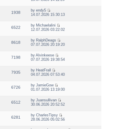
s
t
s
i
a
t
h
t
e
t
e
p
by
endy5
w
e
1938
V
l
o
14.07.2026 15:30:13
t
s
i
a
s
h
t
e
t
t
e
p
by
Michaelalini
w
e
6522
V
l
o
12.07.2026 03:22:02
t
s
i
a
s
h
t
e
t
t
e
p
by
RalphDeags
w
e
8618
V
l
o
07.07.2026 20:19:20
t
s
i
a
s
h
t
e
t
t
e
p
by
Alvinkeese
w
e
7198
V
l
o
07.07.2026 19:38:54
t
s
i
a
s
h
t
e
t
t
e
p
by
HeatFrall
w
e
7935
V
l
o
04.07.2026 07:53:40
t
s
i
a
s
h
t
e
t
t
e
p
by
JamieGow
w
e
6726
V
l
o
01.07.2026 13:19:00
t
s
i
a
s
h
t
e
t
t
e
p
by
Juansullivan
w
e
6512
V
l
o
30.06.2026 20:52:52
t
s
i
a
s
h
t
e
t
t
e
p
by
CharlesTipsy
w
e
6281
V
l
o
28.06.2026 05:02:56
t
s
i
a
s
h
t
e
t
t