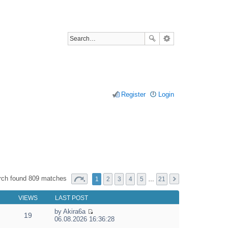
Register
Login
rch found 809 matches
1
2
3
4
5
…
21
VIEWS
LAST POST
by
Akira6a
19
V
06.08.2026 16:36:28
i