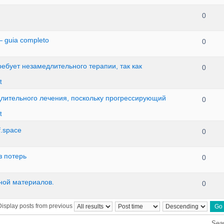
0
— guia completo
0
ебует незамедлительного терапии, так как
0
t
длительного лечения, поскольку прогрессирующий
0
t
f.space
0
з потерь
0
жной материалов.
0
Display posts from previous
Sea