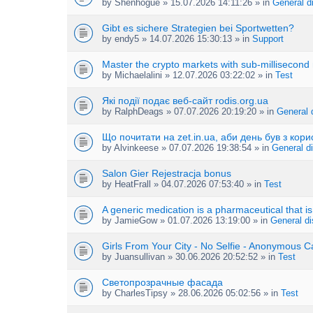
by
Shenhogue
» 15.07.2026 14:11:26 » in
General d
Gibt es sichere Strategien bei Sportwetten?
by
endy5
» 14.07.2026 15:30:13 » in
Support
Master the crypto markets with sub-millisecond
by
Michaelalini
» 12.07.2026 03:22:02 » in
Test
Які події подає веб-сайт rodis.org.ua
by
RalphDeags
» 07.07.2026 20:19:20 » in
General 
Що почитати на zet.in.ua, аби день був з кор
by
Alvinkeese
» 07.07.2026 19:38:54 » in
General d
Salon Gier Rejestracja bonus
by
HeatFrall
» 04.07.2026 07:53:40 » in
Test
A generic medication is a pharmaceutical that 
by
JamieGow
» 01.07.2026 13:19:00 » in
General d
Girls From Your City - No Selfie - Anonymous C
by
Juansullivan
» 30.06.2026 20:52:52 » in
Test
Светопрозрачные фасада
by
CharlesTipsy
» 28.06.2026 05:02:56 » in
Test