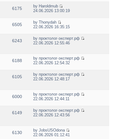
h
t
e
t
e
p
by
Haroldmub
w
e
6175
V
l
o
24.06.2026 13:00:19
t
s
i
a
s
h
t
e
t
t
e
p
by
Thonydah
w
e
6505
V
l
o
22.06.2026 16:35:15
t
s
i
a
s
h
t
e
t
t
e
p
by
проктолог-эксперт.рф
w
e
6243
V
l
o
22.06.2026 12:55:46
t
s
i
a
s
h
t
e
t
t
e
p
w
e
by
проктолог-эксперт.рф
l
o
6188
t
s
V
22.06.2026 12:54:32
a
s
h
t
i
t
t
e
p
e
e
by
проктолог-эксперт.рф
l
o
w
6105
s
V
22.06.2026 12:48:17
a
s
t
t
i
t
t
h
p
e
e
e
o
w
s
by
проктолог-эксперт.рф
l
s
6000
t
t
V
22.06.2026 12:44:11
a
t
h
p
i
t
e
o
e
e
by
проктолог-эксперт.рф
l
s
w
6149
s
V
22.06.2026 12:43:56
a
t
t
t
i
t
h
p
e
e
e
o
w
s
by
JobsUSOdona
l
s
6130
t
V
t
22.06.2026 01:12:41
a
t
h
i
p