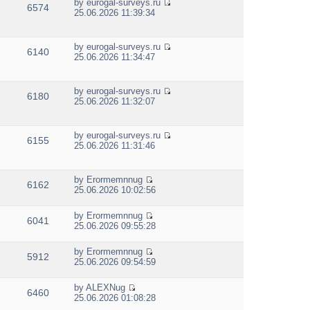
e
p
by
eurogal-surveys.ru
w
e
6574
V
l
o
25.06.2026 11:39:34
t
s
i
a
s
h
t
e
t
t
e
p
w
e
by
eurogal-surveys.ru
l
o
6140
t
s
V
25.06.2026 11:34:47
a
s
h
t
i
t
t
e
p
e
e
l
o
w
s
by
eurogal-surveys.ru
a
s
6180
t
t
V
25.06.2026 11:32:07
t
t
h
p
i
e
e
o
e
s
l
s
w
by
eurogal-surveys.ru
t
a
6155
t
t
V
25.06.2026 11:31:46
p
t
h
i
o
e
e
e
s
s
l
w
t
by
Erormemnnug
t
a
6162
t
V
25.06.2026 10:02:56
p
t
h
i
o
e
e
e
s
s
by
Erormemnnug
l
w
6041
t
V
t
25.06.2026 09:55:28
a
t
i
p
t
h
e
o
e
e
by
Erormemnnug
w
s
5912
s
V
l
25.06.2026 09:54:59
t
t
t
i
a
h
p
e
t
e
by
ALEXNug
o
w
e
6460
V
l
25.06.2026 01:08:28
s
t
s
i
a
t