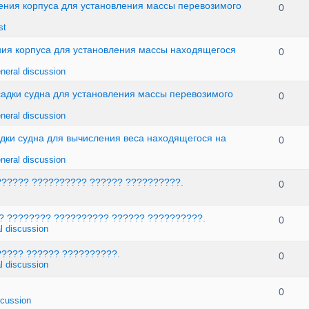
ения корпуса для установления массы перевозимого
0
st
ния корпуса для установления массы находящегося
0
neral discussion
садки судна для установления массы перевозимого
0
neral discussion
дки судна для вычисления веса находящегося на
0
neral discussion
?????? ?????????? ?????? ??????????.
0
? ???????? ?????????? ?????? ??????????.
0
l discussion
????? ?????? ??????????.
0
l discussion
0
scussion