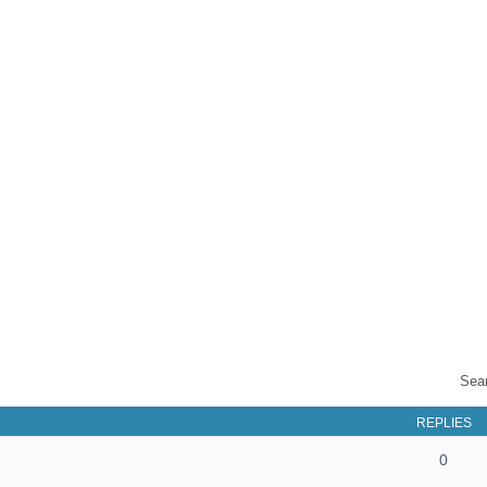
Sea
REPLIES
0