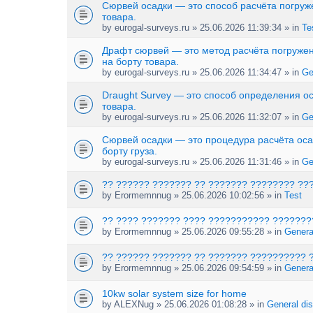
Сюрвей осадки — это способ расчёта погруж
товара.
by
eurogal-surveys.ru
» 25.06.2026 11:39:34 » in
Te
Драфт сюрвей — это метод расчёта погруже
на борту товара.
by
eurogal-surveys.ru
» 25.06.2026 11:34:47 » in
Ge
Draught Survey — это способ определения о
товара.
by
eurogal-surveys.ru
» 25.06.2026 11:32:07 » in
Ge
Сюрвей осадки — это процедура расчёта оса
борту груза.
by
eurogal-surveys.ru
» 25.06.2026 11:31:46 » in
Ge
?? ?????? ??????? ?? ??????? ???????? ??
by
Erormemnnug
» 25.06.2026 10:02:56 » in
Test
?? ???? ??????? ???? ??????????? ???????
by
Erormemnnug
» 25.06.2026 09:55:28 » in
Genera
?? ?????? ??????? ?? ??????? ?????????? 
by
Erormemnnug
» 25.06.2026 09:54:59 » in
Genera
10kw solar system size for home
by
ALEXNug
» 25.06.2026 01:08:28 » in
General di