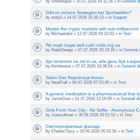
by
Shenhogue
» 15.07.2026 14:11:26 » in
General d
Gibt es sichere Strategien bei Sportwetten?
by
endy5
» 14.07.2026 15:30:13 » in
Support
Master the crypto markets with sub-millisecond
by
Michaelalini
» 12.07.2026 03:22:02 » in
Test
Які події подає веб-сайт rodis.org.ua
by
RalphDeags
» 07.07.2026 20:19:20 » in
General 
Що почитати на zet.in.ua, аби день був з кор
by
Alvinkeese
» 07.07.2026 19:38:54 » in
General d
Salon Gier Rejestracja bonus
by
HeatFrall
» 04.07.2026 07:53:40 » in
Test
A generic medication is a pharmaceutical that 
by
JamieGow
» 01.07.2026 13:19:00 » in
General d
Girls From Your City - No Selfie - Anonymous C
by
Juansullivan
» 30.06.2026 20:52:52 » in
Test
Светопрозрачные фасада
by
CharlesTipsy
» 28.06.2026 05:02:56 » in
Test