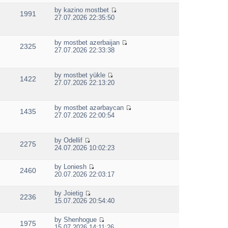
e
by
kazino mostbet
w
1991
V
27.07.2026 22:35:50
t
i
h
e
e
w
by
mostbet azerbaijan
l
2325
t
V
27.07.2026 22:33:38
a
h
i
t
e
e
e
l
w
s
by
mostbet yükle
a
1422
t
t
V
27.07.2026 22:13:20
t
h
p
i
e
e
o
e
s
l
s
w
by
mostbet azərbaycan
t
a
1435
t
t
V
27.07.2026 22:00:54
p
t
h
i
o
e
e
e
s
s
l
w
t
by
Odellif
t
a
2275
t
V
24.07.2026 10:02:23
p
t
h
i
o
e
e
e
s
s
by
Loniesh
l
w
2460
t
V
t
20.07.2026 22:03:17
a
t
i
p
t
h
e
o
e
e
by
Joietig
w
s
2236
s
V
l
15.07.2026 20:54:40
t
t
t
i
a
h
p
e
t
e
by
Shenhogue
o
w
e
1975
V
l
15.07.2026 14:11:26