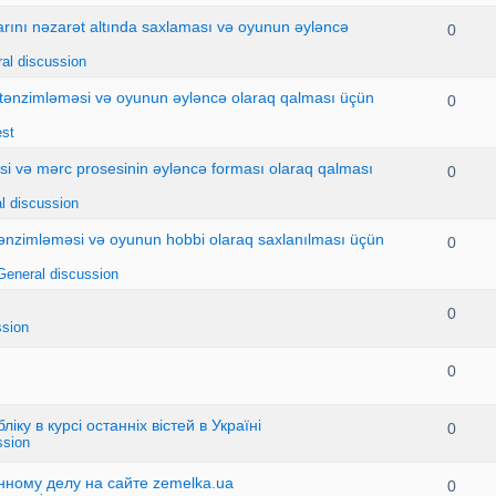
larını nəzarət altında saxlaması və oyunun əyləncə
0
al discussion
 tənzimləməsi və oyunun əyləncə olaraq qalması üçün
0
est
si və mərc prosesinin əyləncə forması olaraq qalması
0
l discussion
 tənzimləməsi və oyunun hobbi olaraq saxlanılması üçün
0
General discussion
0
ssion
0
ку в курсі останніх вістей в Україні
0
ssion
ному делу на сайте zemelka.ua
0