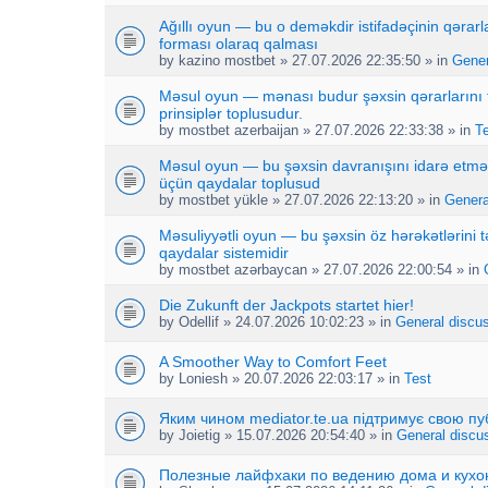
Ağıllı oyun — bu o deməkdir istifadəçinin qərar
forması olaraq qalması
by
kazino mostbet
» 27.07.2026 22:35:50 » in
Gener
Məsul oyun — mənası budur şəxsin qərarlarını
prinsiplər toplusudur.
by
mostbet azerbaijan
» 27.07.2026 22:33:38 » in
T
Məsul oyun — bu şəxsin davranışını idarə etmə
üçün qaydalar toplusud
by
mostbet yükle
» 27.07.2026 22:13:20 » in
Genera
Məsuliyyətli oyun — bu şəxsin öz hərəkətlərini
qaydalar sistemidir
by
mostbet azərbaycan
» 27.07.2026 22:00:54 » in
Die Zukunft der Jackpots startet hier!
by
Odellif
» 24.07.2026 10:02:23 » in
General discu
A Smoother Way to Comfort Feet
by
Loniesh
» 20.07.2026 22:03:17 » in
Test
Яким чином mediator.te.ua підтримує свою публі
by
Joietig
» 15.07.2026 20:54:40 » in
General discu
Полезные лайфхаки по ведению дома и кухон