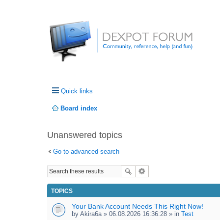
Quick links
Board index
Unanswered topics
Go to advanced search
TOPICS
Your Bank Account Needs This Right Now!
by
Akira6a
» 06.08.2026 16:36:28 » in
Test