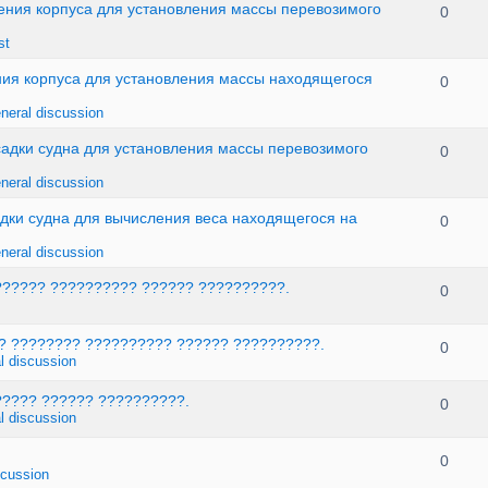
ения корпуса для установления массы перевозимого
0
st
ния корпуса для установления массы находящегося
0
neral discussion
садки судна для установления массы перевозимого
0
neral discussion
дки судна для вычисления веса находящегося на
0
neral discussion
?????? ?????????? ?????? ??????????.
0
? ???????? ?????????? ?????? ??????????.
0
l discussion
????? ?????? ??????????.
0
l discussion
0
scussion