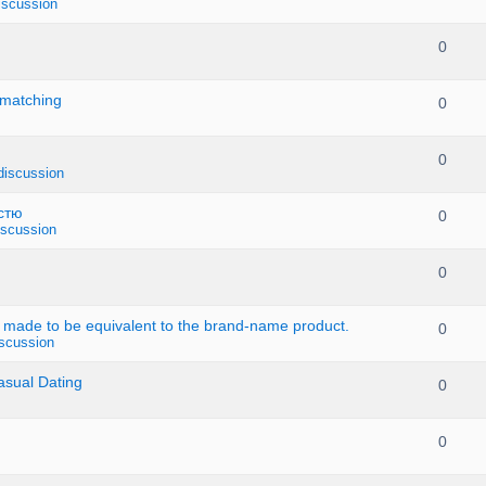
iscussion
0
 matching
0
0
discussion
истю
0
iscussion
0
is made to be equivalent to the brand-name product.
0
iscussion
asual Dating
0
0