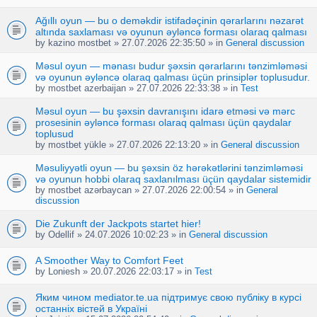
Ağıllı oyun — bu o deməkdir istifadəçinin qərarlarını nəzarət
altında saxlaması və oyunun əyləncə forması olaraq qalması
by
kazino mostbet
» 27.07.2026 22:35:50 » in
General discussion
Məsul oyun — mənası budur şəxsin qərarlarını tənzimləməsi
və oyunun əyləncə olaraq qalması üçün prinsiplər toplusudur.
by
mostbet azerbaijan
» 27.07.2026 22:33:38 » in
Test
Məsul oyun — bu şəxsin davranışını idarə etməsi və mərc
prosesinin əyləncə forması olaraq qalması üçün qaydalar
toplusud
by
mostbet yükle
» 27.07.2026 22:13:20 » in
General discussion
Məsuliyyətli oyun — bu şəxsin öz hərəkətlərini tənzimləməsi
və oyunun hobbi olaraq saxlanılması üçün qaydalar sistemidir
by
mostbet azərbaycan
» 27.07.2026 22:00:54 » in
General
discussion
Die Zukunft der Jackpots startet hier!
by
Odellif
» 24.07.2026 10:02:23 » in
General discussion
A Smoother Way to Comfort Feet
by
Loniesh
» 20.07.2026 22:03:17 » in
Test
Яким чином mediator.te.ua підтримує свою публіку в курсі
останніх вістей в Україні