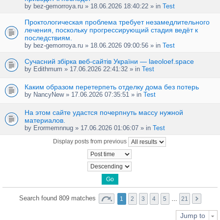
by
bez-gemorroya.ru
» 18.06.2026 18:40:22 » in
Test
Проктологическая проблема требует незамедлительного
лечения, поскольку прогрессирующий стадия ведёт к
последствиям.
by
bez-gemorroya.ru
» 18.06.2026 09:00:56 » in
Test
Сучасний збірка веб-сайтів України — laeoloef.space
by
Edithmum
» 17.06.2026 22:41:32 » in
Test
Каким образом перетерпеть отделку дома без потерь
by
NancyNew
» 17.06.2026 07:35:51 » in
Test
На этом сайте удастся почерпнуть массу нужной
материалов.
by
Erormemnnug
» 17.06.2026 01:06:07 » in
Test
Display posts from previous
Search found 809 matches
1
2
3
4
5
…
21
Jump to