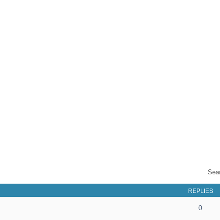
Sea
REPLIES
0