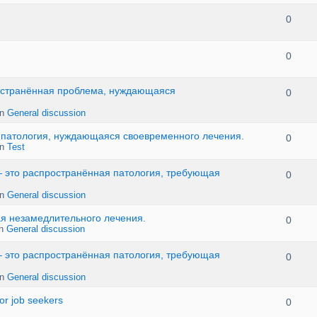
0
0
остранённая проблема, нуждающаяся
0
in
General discussion
 патология, нуждающаяся своевременного лечения.
0
in
Test
 это распространённая патология, требующая
0
in
General discussion
я незамедлительного лечения.
0
in
General discussion
 это распространённая патология, требующая
0
in
General discussion
for job seekers
0