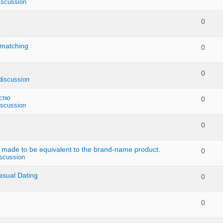
iscussion
0
 matching
0
0
discussion
истю
0
iscussion
0
is made to be equivalent to the brand-name product.
0
iscussion
asual Dating
0
0