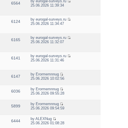
e
p
by
eurogal-surveys.ru
w
e
6564
V
l
o
25.06.2026 11:39:34
t
s
i
a
s
h
t
e
t
t
e
p
w
e
by
eurogal-surveys.ru
l
o
6124
t
s
V
25.06.2026 11:34:47
a
s
h
t
i
t
t
e
p
e
e
l
o
w
s
by
eurogal-surveys.ru
a
s
6165
t
t
V
25.06.2026 11:32:07
t
t
h
p
i
e
e
o
e
s
l
s
w
by
eurogal-surveys.ru
t
a
6141
t
t
V
25.06.2026 11:31:46
p
t
h
i
o
e
e
e
s
s
l
w
t
by
Erormemnnug
t
a
6147
t
V
25.06.2026 10:02:56
p
t
h
i
o
e
e
e
s
s
by
Erormemnnug
l
w
6036
t
V
t
25.06.2026 09:55:28
a
t
i
p
t
h
e
o
e
e
by
Erormemnnug
w
s
5899
s
V
l
25.06.2026 09:54:59
t
t
t
i
a
h
p
e
t
e
by
ALEXNug
o
w
e
6444
V
l
25.06.2026 01:08:28
s
t
s
i
a
t