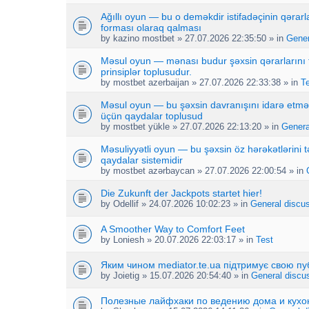
Ağıllı oyun — bu o deməkdir istifadəçinin qərar
forması olaraq qalması
by
kazino mostbet
» 27.07.2026 22:35:50 » in
Gener
Məsul oyun — mənası budur şəxsin qərarlarını
prinsiplər toplusudur.
by
mostbet azerbaijan
» 27.07.2026 22:33:38 » in
T
Məsul oyun — bu şəxsin davranışını idarə etmə
üçün qaydalar toplusud
by
mostbet yükle
» 27.07.2026 22:13:20 » in
Genera
Məsuliyyətli oyun — bu şəxsin öz hərəkətlərini
qaydalar sistemidir
by
mostbet azərbaycan
» 27.07.2026 22:00:54 » in
Die Zukunft der Jackpots startet hier!
by
Odellif
» 24.07.2026 10:02:23 » in
General discu
A Smoother Way to Comfort Feet
by
Loniesh
» 20.07.2026 22:03:17 » in
Test
Яким чином mediator.te.ua підтримує свою публі
by
Joietig
» 15.07.2026 20:54:40 » in
General discu
Полезные лайфхаки по ведению дома и кухон