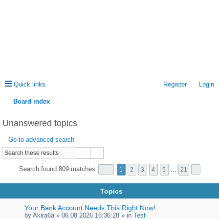
Quick links
Register
Login
Board index
ea
Unanswered topics
rc
Go to advanced search
h
Search found 809 matches
1
2
3
4
5
…
21
Topics
Your Bank Account Needs This Right Now!
by
Akira6a
» 06.08.2026 16:36:28 » in
Test