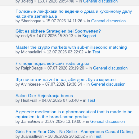
by
Joietig
» 15.07.2026 20:54:40 » in
General discussion
Полезные лайфхаки по ведению дома и кухонному делу
на сайте zemelka.ua
by
Shenhogue
» 15.07.2026 14:11:26 » in
General discussion
Gibt es sichere Strategien bei Sportwetten?
by
endy5
» 14.07.2026 15:30:13 » in
Support
Master the crypto markets with sub-millisecond matching
by
Michaelalini
» 12.07.2026 03:22:02 » in
Test
Які події подає веб-сайт rodis.org.ua
by
RalphDeags
» 07.07.2026 20:19:20 » in
General discussion
Що почитати на zet.in.ua, аби день був з користю
by
Alvinkeese
» 07.07.2026 19:38:54 » in
General discussion
Salon Gier Rejestracja bonus
by
HeatFrall
» 04.07.2026 07:53:40 » in
Test
A generic medication is a pharmaceutical that is made to be
equivalent to the brand-name product.
by
JamieGow
» 01.07.2026 13:19:00 » in
General discussion
Girls From Your City - No Selfie - Anonymous Casual Dating
by
Juansullivan
» 30.06.2026 20:52:52 » in
Test