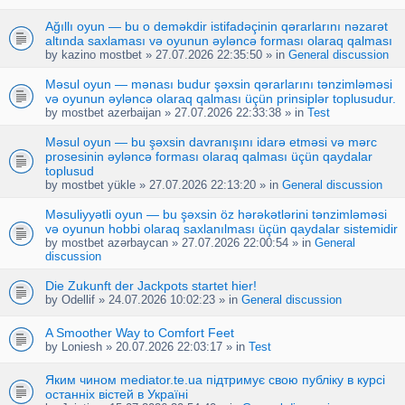
Ağıllı oyun — bu o deməkdir istifadəçinin qərarlarını nəzarət
altında saxlaması və oyunun əyləncə forması olaraq qalması
by
kazino mostbet
» 27.07.2026 22:35:50 » in
General discussion
Məsul oyun — mənası budur şəxsin qərarlarını tənzimləməsi
və oyunun əyləncə olaraq qalması üçün prinsiplər toplusudur.
by
mostbet azerbaijan
» 27.07.2026 22:33:38 » in
Test
Məsul oyun — bu şəxsin davranışını idarə etməsi və mərc
prosesinin əyləncə forması olaraq qalması üçün qaydalar
toplusud
by
mostbet yükle
» 27.07.2026 22:13:20 » in
General discussion
Məsuliyyətli oyun — bu şəxsin öz hərəkətlərini tənzimləməsi
və oyunun hobbi olaraq saxlanılması üçün qaydalar sistemidir
by
mostbet azərbaycan
» 27.07.2026 22:00:54 » in
General
discussion
Die Zukunft der Jackpots startet hier!
by
Odellif
» 24.07.2026 10:02:23 » in
General discussion
A Smoother Way to Comfort Feet
by
Loniesh
» 20.07.2026 22:03:17 » in
Test
Яким чином mediator.te.ua підтримує свою публіку в курсі
останніх вістей в Україні