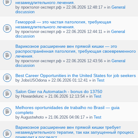
незамедлительного лечения.
by
проктолог-эксперт.рф
» 22.06.2026 12:48:17 » in
General
discussion
Геморрой — это частая патология, требующая
незамедлительного лечения.
by
проктолог-эксперт.рф
» 22.06.2026 12:44:11 » in
General
discussion
Варикозное расширение вен прямой кишки — это
распространённая патология, требующая своевременного
лечения.
by
проктолог-эксперт.рф
» 22.06.2026 12:43:56 » in
General
discussion
Best Career Opportunities in the United States for job seekers
by
JobsUSOdona
» 22.06.2026 01:12:41 » in
Test
Salon Gier na Automatach - bonus do 13750
by
Howardelunc
» 21.06.2026 12:13:54 » in
Test
Melhores oportunidades de trabalho no Brasil — guia
completo
by
Augustwhoto
» 21.06.2026 04:06:17 » in
Test
Варикозное расширение вен прямой кишки требует
незамедлительного терапии, так как запущенный процесс
приводит к последст