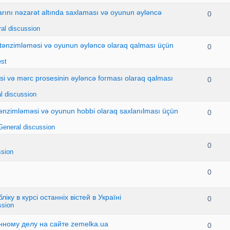
larını nəzarət altında saxlaması və oyunun əyləncə
0
al discussion
 tənzimləməsi və oyunun əyləncə olaraq qalması üçün
0
est
si və mərc prosesinin əyləncə forması olaraq qalması
0
l discussion
 tənzimləməsi və oyunun hobbi olaraq saxlanılması üçün
0
General discussion
0
ssion
0
ку в курсі останніх вістей в Україні
0
ssion
ному делу на сайте zemelka.ua
0