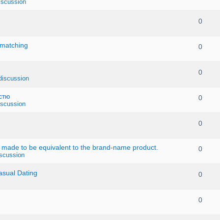
iscussion
0
 matching
0
0
discussion
истю
0
iscussion
0
is made to be equivalent to the brand-name product.
0
iscussion
asual Dating
0
0