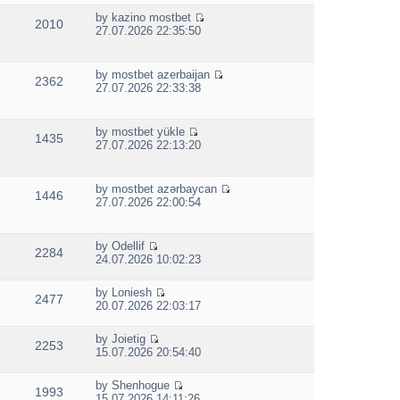
e
by
kazino mostbet
w
2010
V
27.07.2026 22:35:50
t
i
h
e
e
w
by
mostbet azerbaijan
l
2362
t
V
27.07.2026 22:33:38
a
h
i
t
e
e
e
l
w
s
by
mostbet yükle
a
1435
t
t
V
27.07.2026 22:13:20
t
h
p
i
e
e
o
e
s
l
s
w
by
mostbet azərbaycan
t
a
1446
t
t
V
27.07.2026 22:00:54
p
t
h
i
o
e
e
e
s
s
l
w
t
by
Odellif
t
a
2284
t
V
24.07.2026 10:02:23
p
t
h
i
o
e
e
e
s
s
by
Loniesh
l
w
2477
t
V
t
20.07.2026 22:03:17
a
t
i
p
t
h
e
o
e
e
by
Joietig
w
s
2253
s
V
l
15.07.2026 20:54:40
t
t
t
i
a
h
p
e
t
e
by
Shenhogue
o
w
e
1993
V
l
15.07.2026 14:11:26