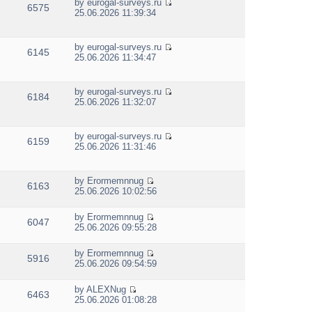
e
p
by
eurogal-surveys.ru
w
e
6575
V
l
o
25.06.2026 11:39:34
t
s
i
a
s
h
t
e
t
t
e
p
w
e
by
eurogal-surveys.ru
l
o
6145
t
s
V
25.06.2026 11:34:47
a
s
h
t
i
t
t
e
p
e
e
l
o
w
s
by
eurogal-surveys.ru
a
s
6184
t
t
V
25.06.2026 11:32:07
t
t
h
p
i
e
e
o
e
s
l
s
w
by
eurogal-surveys.ru
t
a
6159
t
t
V
25.06.2026 11:31:46
p
t
h
i
o
e
e
e
s
s
l
w
t
by
Erormemnnug
t
a
6163
t
V
25.06.2026 10:02:56
p
t
h
i
o
e
e
e
s
s
by
Erormemnnug
l
w
6047
t
V
t
25.06.2026 09:55:28
a
t
i
p
t
h
e
o
e
e
by
Erormemnnug
w
s
5916
s
V
l
25.06.2026 09:54:59
t
t
t
i
a
h
p
e
t
e
by
ALEXNug
o
w
e
6463
V
l
25.06.2026 01:08:28
s
t
s
i
a
t