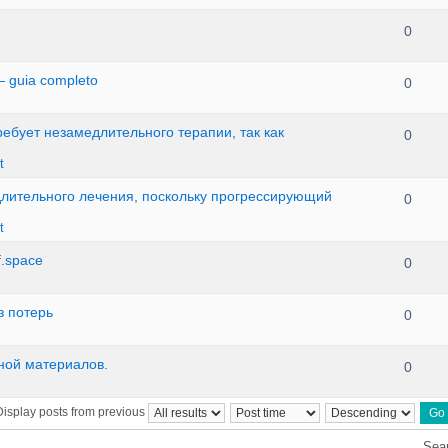
0
— guia completo
0
ебует незамедлительного терапии, так как
0
t
длительного лечения, поскольку прогрессирующий
0
t
f.space
0
з потерь
0
жной материалов.
0
Display posts from previous
Sea