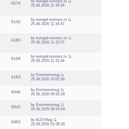
e
p
by
eurogal-surveys.ru
w
e
6574
V
l
o
25.06.2026 11:39:34
t
s
i
a
s
h
t
e
t
t
e
p
w
e
by
eurogal-surveys.ru
l
o
6143
t
s
V
25.06.2026 11:34:47
a
s
h
t
i
t
t
e
p
e
e
l
o
w
s
by
eurogal-surveys.ru
a
s
6183
t
t
V
25.06.2026 11:32:07
t
t
h
p
i
e
e
o
e
s
l
s
w
by
eurogal-surveys.ru
t
a
6158
t
t
V
25.06.2026 11:31:46
p
t
h
i
o
e
e
e
s
s
l
w
t
by
Erormemnnug
t
a
6163
t
V
25.06.2026 10:02:56
p
t
h
i
o
e
e
e
s
s
by
Erormemnnug
l
w
6046
t
V
t
25.06.2026 09:55:28
a
t
i
p
t
h
e
o
e
e
by
Erormemnnug
w
s
5915
s
V
l
25.06.2026 09:54:59
t
t
t
i
a
h
p
e
t
e
by
ALEXNug
o
w
e
6463
V
l
25.06.2026 01:08:28
s
t
s
i
a
t