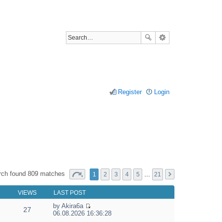
Register
Login
rch found 809 matches
1
2
3
4
5
…
21
VIEWS
LAST POST
by
Akira6a
27
V
06.08.2026 16:36:28
i