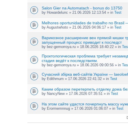
Salon Gier na Automatach - bonus do 13750
by
Howardelunc
» 21.06.2026 12:13:54 » in
Test
Melhores oportunidades de trabalho no Brasil 
by
Augustwhoto
» 21.06.2026 04:06:17 » in
Test
Варикозное расширение вен прямой кишки тр
запущенный процесс приводит к последст
by
bez-gemorroya.ru
» 18.06.2026 18:40:22 » in
Tes
Проктологическая проблема требует незаме
стадия ведёт к последствиям.
by
bez-gemorroya.ru
» 18.06.2026 09:00:56 » in
Tes
Сучасний збірка веб-сайтів України — laeoloe
by
Edithmum
» 17.06.2026 22:41:32 » in
Test
Каким образом перетерпеть отделку дома бе
by
NancyNew
» 17.06.2026 07:35:51 » in
Test
На этом сайте удастся почерпнуть массу ну
by
Erormemnnug
» 17.06.2026 01:06:07 » in
Test