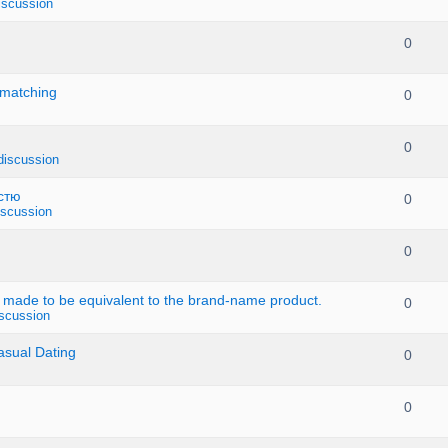
iscussion
0
 matching
0
0
discussion
истю
0
iscussion
0
is made to be equivalent to the brand-name product.
0
iscussion
asual Dating
0
0