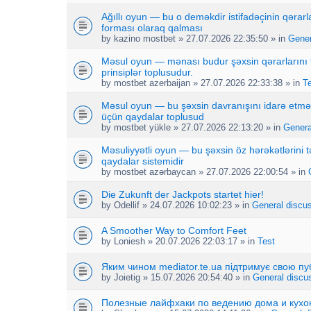
Ağıllı oyun — bu o deməkdir istifadəçinin qərar
forması olaraq qalması
by
kazino mostbet
» 27.07.2026 22:35:50 » in
Gener
Məsul oyun — mənası budur şəxsin qərarlarını
prinsiplər toplusudur.
by
mostbet azerbaijan
» 27.07.2026 22:33:38 » in
T
Məsul oyun — bu şəxsin davranışını idarə etmə
üçün qaydalar toplusud
by
mostbet yükle
» 27.07.2026 22:13:20 » in
Genera
Məsuliyyətli oyun — bu şəxsin öz hərəkətlərini
qaydalar sistemidir
by
mostbet azərbaycan
» 27.07.2026 22:00:54 » in
Die Zukunft der Jackpots startet hier!
by
Odellif
» 24.07.2026 10:02:23 » in
General discu
A Smoother Way to Comfort Feet
by
Loniesh
» 20.07.2026 22:03:17 » in
Test
Яким чином mediator.te.ua підтримує свою публі
by
Joietig
» 15.07.2026 20:54:40 » in
General discu
Полезные лайфхаки по ведению дома и кухон