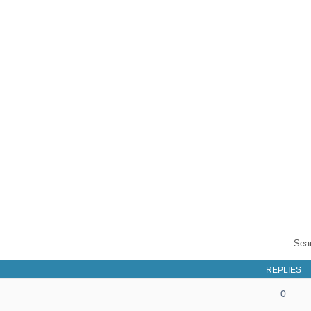
Sea
REPLIES
0