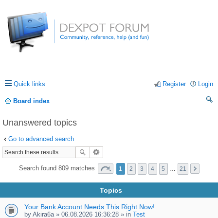
Quick links
Register
Login
Board index
ea
Unanswered topics
rc
Go to advanced search
h
Search found 809 matches
1
2
3
4
5
…
21
Topics
Your Bank Account Needs This Right Now!
by
Akira6a
» 06.08.2026 16:36:28 » in
Test