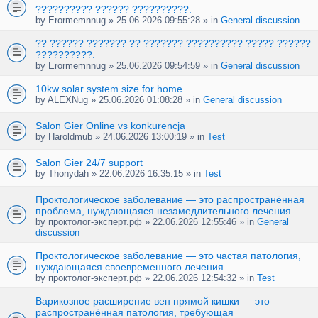
?????????? ?????? ??????????.
by
Erormemnnug
» 25.06.2026 09:55:28 » in
General discussion
?? ?????? ??????? ?? ??????? ?????????? ????? ??????
??????????.
by
Erormemnnug
» 25.06.2026 09:54:59 » in
General discussion
10kw solar system size for home
by
ALEXNug
» 25.06.2026 01:08:28 » in
General discussion
Salon Gier Online vs konkurencja
by
Haroldmub
» 24.06.2026 13:00:19 » in
Test
Salon Gier 24/7 support
by
Thonydah
» 22.06.2026 16:35:15 » in
Test
Проктологическое заболевание — это распространённая
проблема, нуждающаяся незамедлительного лечения.
by
проктолог-эксперт.рф
» 22.06.2026 12:55:46 » in
General
discussion
Проктологическое заболевание — это частая патология,
нуждающаяся своевременного лечения.
by
проктолог-эксперт.рф
» 22.06.2026 12:54:32 » in
Test
Варикозное расширение вен прямой кишки — это
распространённая патология, требующая