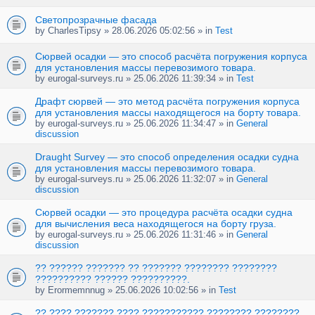
Светопрозрачные фасада
by
CharlesTipsy
» 28.06.2026 05:02:56 » in
Test
Сюрвей осадки — это способ расчёта погружения корпуса
для установления массы перевозимого товара.
by
eurogal-surveys.ru
» 25.06.2026 11:39:34 » in
Test
Драфт сюрвей — это метод расчёта погружения корпуса
для установления массы находящегося на борту товара.
by
eurogal-surveys.ru
» 25.06.2026 11:34:47 » in
General
discussion
Draught Survey — это способ определения осадки судна
для установления массы перевозимого товара.
by
eurogal-surveys.ru
» 25.06.2026 11:32:07 » in
General
discussion
Сюрвей осадки — это процедура расчёта осадки судна
для вычисления веса находящегося на борту груза.
by
eurogal-surveys.ru
» 25.06.2026 11:31:46 » in
General
discussion
?? ?????? ??????? ?? ??????? ???????? ????????
?????????? ?????? ??????????.
by
Erormemnnug
» 25.06.2026 10:02:56 » in
Test
?? ???? ??????? ???? ??????????? ???????? ????????