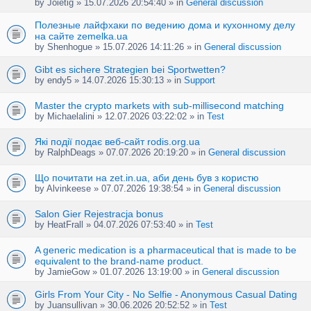
by
Joietig
» 15.07.2026 20:54:40 » in
General discussion
Полезные лайфхаки по ведению дома и кухонному делу
на сайте zemelka.ua
by
Shenhogue
» 15.07.2026 14:11:26 » in
General discussion
Gibt es sichere Strategien bei Sportwetten?
by
endy5
» 14.07.2026 15:30:13 » in
Support
Master the crypto markets with sub-millisecond matching
by
Michaelalini
» 12.07.2026 03:22:02 » in
Test
Які події подає веб-сайт rodis.org.ua
by
RalphDeags
» 07.07.2026 20:19:20 » in
General discussion
Що почитати на zet.in.ua, аби день був з користю
by
Alvinkeese
» 07.07.2026 19:38:54 » in
General discussion
Salon Gier Rejestracja bonus
by
HeatFrall
» 04.07.2026 07:53:40 » in
Test
A generic medication is a pharmaceutical that is made to be
equivalent to the brand-name product.
by
JamieGow
» 01.07.2026 13:19:00 » in
General discussion
Girls From Your City - No Selfie - Anonymous Casual Dating
by
Juansullivan
» 30.06.2026 20:52:52 » in
Test