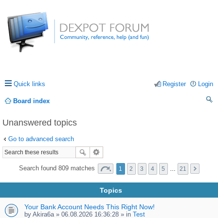
Quick links
Register
Login
Board index
ea
Unanswered topics
rc
Go to advanced search
h
Search found 809 matches
1
2
3
4
5
…
21
Topics
Your Bank Account Needs This Right Now!
by
Akira6a
» 06.08.2026 16:36:28 » in
Test