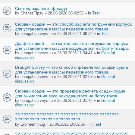
Светопрозрачные фасада
by
CharlesTipsy
» 28.06.2026 05:02:56 » in
Test
Сюрвей осадки — это способ расчёта погружения корпуса
для установления массы перевозимого товара.
by
eurogal-surveys.ru
» 25.06.2026 11:39:34 » in
Test
Драфт сюрвей — это метод расчёта погружения корпуса
для установления массы находящегося на борту товара.
by
eurogal-surveys.ru
» 25.06.2026 11:34:47 » in
General
discussion
Draught Survey — это способ определения осадки судна
для установления массы перевозимого товара.
by
eurogal-surveys.ru
» 25.06.2026 11:32:07 » in
General
discussion
Сюрвей осадки — это процедура расчёта осадки судна
для вычисления веса находящегося на борту груза.
by
eurogal-surveys.ru
» 25.06.2026 11:31:46 » in
General
discussion
?? ?????? ??????? ?? ??????? ???????? ????????
?????????? ?????? ??????????.
by
Erormemnnug
» 25.06.2026 10:02:56 » in
Test
?? ???? ??????? ???? ??????????? ???????? ????????