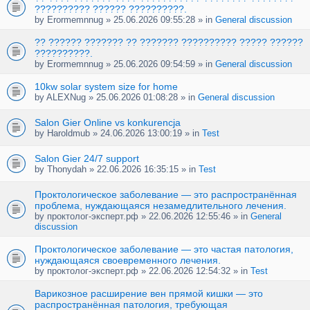
?????????? ?????? ??????????.
by
Erormemnnug
» 25.06.2026 09:55:28 » in
General discussion
?? ?????? ??????? ?? ??????? ?????????? ????? ??????
??????????.
by
Erormemnnug
» 25.06.2026 09:54:59 » in
General discussion
10kw solar system size for home
by
ALEXNug
» 25.06.2026 01:08:28 » in
General discussion
Salon Gier Online vs konkurencja
by
Haroldmub
» 24.06.2026 13:00:19 » in
Test
Salon Gier 24/7 support
by
Thonydah
» 22.06.2026 16:35:15 » in
Test
Проктологическое заболевание — это распространённая
проблема, нуждающаяся незамедлительного лечения.
by
проктолог-эксперт.рф
» 22.06.2026 12:55:46 » in
General
discussion
Проктологическое заболевание — это частая патология,
нуждающаяся своевременного лечения.
by
проктолог-эксперт.рф
» 22.06.2026 12:54:32 » in
Test
Варикозное расширение вен прямой кишки — это
распространённая патология, требующая