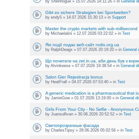
by
Shenhogue
» 15.07.2026 14:11:26 » in
General d
Gibt es sichere Strategien bei Sportwetten?
by
endy5
» 14.07.2026 15:30:13 » in
Support
Master the crypto markets with sub-millisecond
by
Michaelalini
» 12.07.2026 03:22:02 » in
Test
Які події подає веб-сайт rodis.org.ua
by
RalphDeags
» 07.07.2026 20:19:20 » in
General 
Що почитати на zet.in.ua, аби день був з кор
by
Alvinkeese
» 07.07.2026 19:38:54 » in
General d
Salon Gier Rejestracja bonus
by
HeatFrall
» 04.07.2026 07:53:40 » in
Test
A generic medication is a pharmaceutical that 
by
JamieGow
» 01.07.2026 13:19:00 » in
General d
Girls From Your City - No Selfie - Anonymous C
by
Juansullivan
» 30.06.2026 20:52:52 » in
Test
Светопрозрачные фасада
by
CharlesTipsy
» 28.06.2026 05:02:56 » in
Test