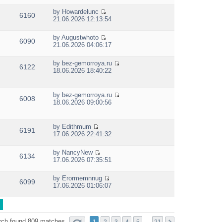
t
e
e
o
e
by
Howardelunc
l
w
s
6160
s
V
21.06.2026 12:13:54
a
t
t
t
i
t
h
p
e
e
e
by
Augustwhoto
o
w
6090
s
V
l
21.06.2026 04:06:17
s
t
t
i
a
t
h
p
e
t
e
by
bez-gemorroya.ru
o
w
e
6122
V
l
18.06.2026 18:40:22
s
t
s
i
a
t
h
t
e
t
e
p
w
e
by
bez-gemorroya.ru
l
o
6008
t
s
V
18.06.2026 09:00:56
a
s
h
t
i
t
t
e
p
e
e
l
o
w
s
by
Edithmum
a
s
6191
t
V
t
17.06.2026 22:41:32
t
t
h
i
p
e
e
e
o
s
by
NancyNew
l
w
s
6134
V
t
17.06.2026 07:35:51
a
t
t
i
p
t
h
e
o
e
e
by
Erormemnnug
w
s
6099
s
V
l
17.06.2026 01:06:07
t
t
t
i
a
h
p
e
t
e
o
w
e
l
s
t
s
a
t
h
rch found 809 matches
t
1
2
3
4
5
…
21