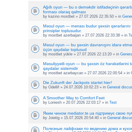
Ağıllı oyun — bu o deməkdir istifadəçinin qərar
forması olaraq qalması
by
kazino mostbet
» 27.07.2026 22:35:50 » in
Gener
Məsul oyun — mənası budur şəxsin qərarlarını
prinsiplər toplusudur.
by
mostbet azerbaijan
» 27.07.2026 22:33:38 » in
T
Məsul oyun — bu şəxsin davranışını idarə etmə
üçün qaydalar toplusud
by
mostbet yükle
» 27.07.2026 22:13:20 » in
Genera
Məsuliyyətli oyun — bu şəxsin öz hərəkətlərini
qaydalar sistemidir
by
mostbet azərbaycan
» 27.07.2026 22:00:54 » in
Die Zukunft der Jackpots startet hier!
by
Odellif
» 24.07.2026 10:02:23 » in
General discu
A Smoother Way to Comfort Feet
by
Loniesh
» 20.07.2026 22:03:17 » in
Test
Яким чином mediator.te.ua підтримує свою публі
by
Joietig
» 15.07.2026 20:54:40 » in
General discu
Полезные лайфхаки по ведению дома и кухон