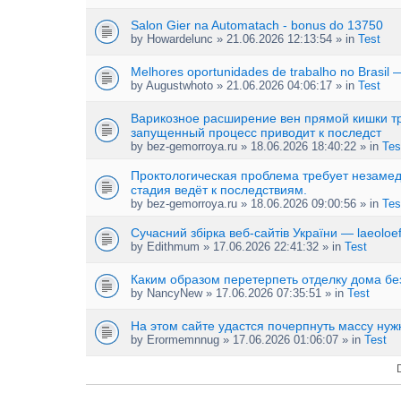
Salon Gier na Automatach - bonus do 13750
by
Howardelunc
» 21.06.2026 12:13:54 » in
Test
Melhores oportunidades de trabalho no Brasil 
by
Augustwhoto
» 21.06.2026 04:06:17 » in
Test
Варикозное расширение вен прямой кишки тр
запущенный процесс приводит к последст
by
bez-gemorroya.ru
» 18.06.2026 18:40:22 » in
Tes
Проктологическая проблема требует незаме
стадия ведёт к последствиям.
by
bez-gemorroya.ru
» 18.06.2026 09:00:56 » in
Tes
Сучасний збірка веб-сайтів України — laeoloe
by
Edithmum
» 17.06.2026 22:41:32 » in
Test
Каким образом перетерпеть отделку дома бе
by
NancyNew
» 17.06.2026 07:35:51 » in
Test
На этом сайте удастся почерпнуть массу ну
by
Erormemnnug
» 17.06.2026 01:06:07 » in
Test