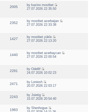
e
by
kazino mostbet
w
2005
V
27.07.2026 22:35:50
t
i
h
e
e
w
by
mostbet azerbaijan
l
2352
t
V
27.07.2026 22:33:38
a
h
i
t
e
e
e
l
w
s
by
mostbet yükle
a
1427
t
t
V
27.07.2026 22:13:20
t
h
p
i
e
e
o
e
s
l
s
w
by
mostbet azərbaycan
t
a
1440
t
t
V
27.07.2026 22:00:54
p
t
h
i
o
e
e
e
s
s
l
w
t
by
Odellif
t
a
2281
t
V
24.07.2026 10:02:23
p
t
h
i
o
e
e
e
s
s
by
Loniesh
l
w
2471
t
V
t
20.07.2026 22:03:17
a
t
i
p
t
h
e
o
e
e
by
Joietig
w
s
2243
s
V
l
15.07.2026 20:54:40
t
t
t
i
a
h
p
e
t
e
by
Shenhogue
o
w
e
1983
V
l
15.07.2026 14:11:26