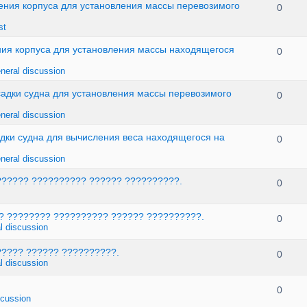
ения корпуса для установления массы перевозимого
0
st
ния корпуса для установления массы находящегося
0
neral discussion
садки судна для установления массы перевозимого
0
neral discussion
дки судна для вычисления веса находящегося на
0
neral discussion
?????? ?????????? ?????? ??????????.
0
? ???????? ?????????? ?????? ??????????.
0
l discussion
????? ?????? ??????????.
0
l discussion
0
scussion