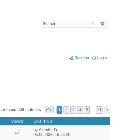
Register
Login
rch found 809 matches
1
2
3
4
5
…
21
VIEWS
LAST POST
by
Akira6a
17
V
06.08.2026 16:36:28
i