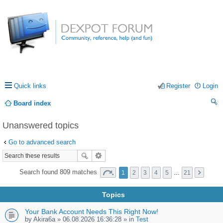
Quick links
Register
Login
Board index
ea
Unanswered topics
rc
Go to advanced search
h
Search found 809 matches
1
2
3
4
5
…
21
Topics
Your Bank Account Needs This Right Now!
by
Akira6a
» 06.08.2026 16:36:28 » in
Test