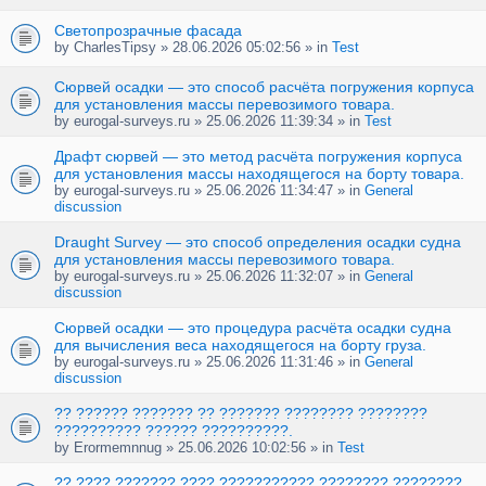
Светопрозрачные фасада
by
CharlesTipsy
» 28.06.2026 05:02:56 » in
Test
Сюрвей осадки — это способ расчёта погружения корпуса
для установления массы перевозимого товара.
by
eurogal-surveys.ru
» 25.06.2026 11:39:34 » in
Test
Драфт сюрвей — это метод расчёта погружения корпуса
для установления массы находящегося на борту товара.
by
eurogal-surveys.ru
» 25.06.2026 11:34:47 » in
General
discussion
Draught Survey — это способ определения осадки судна
для установления массы перевозимого товара.
by
eurogal-surveys.ru
» 25.06.2026 11:32:07 » in
General
discussion
Сюрвей осадки — это процедура расчёта осадки судна
для вычисления веса находящегося на борту груза.
by
eurogal-surveys.ru
» 25.06.2026 11:31:46 » in
General
discussion
?? ?????? ??????? ?? ??????? ???????? ????????
?????????? ?????? ??????????.
by
Erormemnnug
» 25.06.2026 10:02:56 » in
Test
?? ???? ??????? ???? ??????????? ???????? ????????