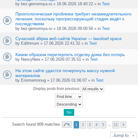
by
bez-gemorroya.ru
» 18.06.2026 18:40:22 » in
Test
Проктологическая проблема требует незамедлительного
лечения, поскольку прогрессирующий стадия ведёт к
последствиям.
by
bez-gemorroya.ru
» 18.06.2026 09:00:56 » in
Test
Сучасний збірка веб-сайтів України — laeoloef.space
by
Edithmum
» 17.06.2026 22:41:32 » in
Test
Каким образом перетерпеть отделку дома без потерь
by
NancyNew
» 17.06.2026 07:35:51 » in
Test
На этом сайте удастся почерпнуть массу нужной
материалов.
by
Erormemnnug
» 17.06.2026 01:06:07 » in
Test
Display posts from previous
Search found 809 matches
1
2
3
4
5
…
21
Jump to