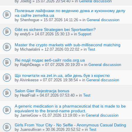
by
Joietig
» 15.07.2026 20:54:40 » in
General discussion
Полезные лайфхаки по ведению дома и кухонному делу
на сайте zemelka.ua
by
Shenhogue
» 15.07.2026 14:11:26 » in
General discussion
Gibt es sichere Strategien bei Sportwetten?
by
endy5
» 14.07.2026 15:30:13 » in
Support
Master the crypto markets with sub-millisecond matching
by
Michaelalini
» 12.07.2026 03:22:02 » in
Test
Які події подає веб-сайт rodis.org.ua
by
RalphDeags
» 07.07.2026 20:19:20 » in
General discussion
Що почитати на zet.in.ua, аби день був з користю
by
Alvinkeese
» 07.07.2026 19:38:54 » in
General discussion
Salon Gier Rejestracja bonus
by
HeatFrall
» 04.07.2026 07:53:40 » in
Test
A generic medication is a pharmaceutical that is made to be
equivalent to the brand-name product.
by
JamieGow
» 01.07.2026 13:19:00 » in
General discussion
Girls From Your City - No Selfie - Anonymous Casual Dating
by
Juansullivan
» 30.06.2026 20:52:52 » in
Test