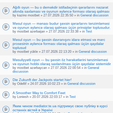
Ağıllı oyun — bu o deməkdir istifadəçinin qərarlarını nəzarət
altında saxlaması və oyunun əyləncə forması olaraq qalması
by
kazino mostbet
» 27.07.2026 22:35:50 » in
General discussion
Məsul oyun — mənası budur şəxsin qərarlarını tənzimləməsi
və oyunun əyləncə olaraq qalması üçün prinsiplər toplusudur.
by
mostbet azerbaijan
» 27.07.2026 22:33:38 » in
Test
Məsul oyun — bu şəxsin davranışını idarə etməsi və mərc
prosesinin əyləncə forması olaraq qalması üçün qaydalar
toplusud
by
mostbet yükle
» 27.07.2026 22:13:20 » in
General discussion
Məsuliyyətli oyun — bu şəxsin öz hərəkətlərini tənzimləməsi
və oyunun hobbi olaraq saxlanılması üçün qaydalar sistemidir
by
mostbet azərbaycan
» 27.07.2026 22:00:54 » in
General
discussion
Die Zukunft der Jackpots startet hier!
by
Odellif
» 24.07.2026 10:02:23 » in
General discussion
A Smoother Way to Comfort Feet
by
Loniesh
» 20.07.2026 22:03:17 » in
Test
Яким чином mediator.te.ua підтримує свою публіку в курсі
останніх вістей в Україні