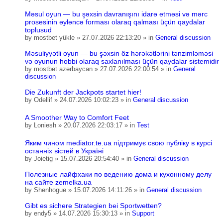
Məsul oyun — bu şəxsin davranışını idarə etməsi və mərc
prosesinin əyləncə forması olaraq qalması üçün qaydalar
toplusud
by
mostbet yükle
» 27.07.2026 22:13:20 » in
General discussion
Məsuliyyətli oyun — bu şəxsin öz hərəkətlərini tənzimləməsi
və oyunun hobbi olaraq saxlanılması üçün qaydalar sistemidir
by
mostbet azərbaycan
» 27.07.2026 22:00:54 » in
General
discussion
Die Zukunft der Jackpots startet hier!
by
Odellif
» 24.07.2026 10:02:23 » in
General discussion
A Smoother Way to Comfort Feet
by
Loniesh
» 20.07.2026 22:03:17 » in
Test
Яким чином mediator.te.ua підтримує свою публіку в курсі
останніх вістей в Україні
by
Joietig
» 15.07.2026 20:54:40 » in
General discussion
Полезные лайфхаки по ведению дома и кухонному делу
на сайте zemelka.ua
by
Shenhogue
» 15.07.2026 14:11:26 » in
General discussion
Gibt es sichere Strategien bei Sportwetten?
by
endy5
» 14.07.2026 15:30:13 » in
Support