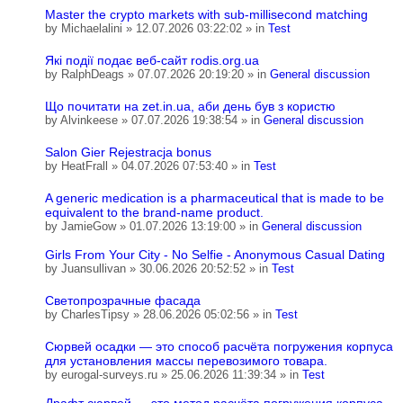
Master the crypto markets with sub-millisecond matching
by
Michaelalini
» 12.07.2026 03:22:02 » in
Test
Які події подає веб-сайт rodis.org.ua
by
RalphDeags
» 07.07.2026 20:19:20 » in
General discussion
Що почитати на zet.in.ua, аби день був з користю
by
Alvinkeese
» 07.07.2026 19:38:54 » in
General discussion
Salon Gier Rejestracja bonus
by
HeatFrall
» 04.07.2026 07:53:40 » in
Test
A generic medication is a pharmaceutical that is made to be
equivalent to the brand-name product.
by
JamieGow
» 01.07.2026 13:19:00 » in
General discussion
Girls From Your City - No Selfie - Anonymous Casual Dating
by
Juansullivan
» 30.06.2026 20:52:52 » in
Test
Светопрозрачные фасада
by
CharlesTipsy
» 28.06.2026 05:02:56 » in
Test
Сюрвей осадки — это способ расчёта погружения корпуса
для установления массы перевозимого товара.
by
eurogal-surveys.ru
» 25.06.2026 11:39:34 » in
Test
Драфт сюрвей — это метод расчёта погружения корпуса