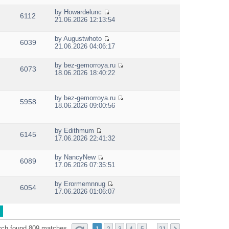
t
e
e
o
e
by
Howardelunc
l
w
s
6112
s
V
21.06.2026 12:13:54
a
t
t
t
i
t
h
p
e
e
e
by
Augustwhoto
o
w
6039
s
V
l
21.06.2026 04:06:17
s
t
t
i
a
t
h
p
e
t
e
by
bez-gemorroya.ru
o
w
e
6073
V
l
18.06.2026 18:40:22
s
t
s
i
a
t
h
t
e
t
e
p
w
e
by
bez-gemorroya.ru
l
o
5958
t
s
V
18.06.2026 09:00:56
a
s
h
t
i
t
t
e
p
e
e
l
o
w
s
by
Edithmum
a
s
6145
t
V
t
17.06.2026 22:41:32
t
t
h
i
p
e
e
e
o
s
by
NancyNew
l
w
s
6089
V
t
17.06.2026 07:35:51
a
t
t
i
p
t
h
e
o
e
e
by
Erormemnnug
w
s
6054
s
V
l
17.06.2026 01:06:07
t
t
t
i
a
h
p
e
t
e
o
w
e
l
s
t
s
a
t
h
rch found 809 matches
t
1
2
3
4
5
…
21