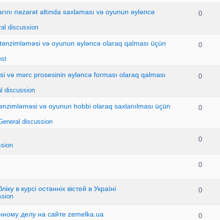
larını nəzarət altında saxlaması və oyunun əyləncə
0
al discussion
 tənzimləməsi və oyunun əyləncə olaraq qalması üçün
0
est
si və mərc prosesinin əyləncə forması olaraq qalması
0
l discussion
 tənzimləməsi və oyunun hobbi olaraq saxlanılması üçün
0
General discussion
0
ssion
0
ку в курсі останніх вістей в Україні
0
ssion
ному делу на сайте zemelka.ua
0