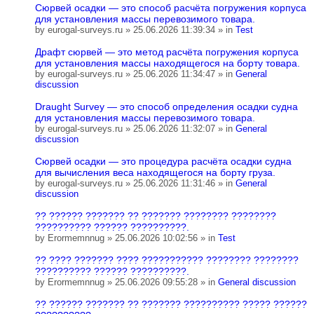
Сюрвей осадки — это способ расчёта погружения корпуса
для установления массы перевозимого товара.
by
eurogal-surveys.ru
» 25.06.2026 11:39:34 » in
Test
Драфт сюрвей — это метод расчёта погружения корпуса
для установления массы находящегося на борту товара.
by
eurogal-surveys.ru
» 25.06.2026 11:34:47 » in
General
discussion
Draught Survey — это способ определения осадки судна
для установления массы перевозимого товара.
by
eurogal-surveys.ru
» 25.06.2026 11:32:07 » in
General
discussion
Сюрвей осадки — это процедура расчёта осадки судна
для вычисления веса находящегося на борту груза.
by
eurogal-surveys.ru
» 25.06.2026 11:31:46 » in
General
discussion
?? ?????? ??????? ?? ??????? ???????? ????????
?????????? ?????? ??????????.
by
Erormemnnug
» 25.06.2026 10:02:56 » in
Test
?? ???? ??????? ???? ??????????? ???????? ????????
?????????? ?????? ??????????.
by
Erormemnnug
» 25.06.2026 09:55:28 » in
General discussion
?? ?????? ??????? ?? ??????? ?????????? ????? ??????