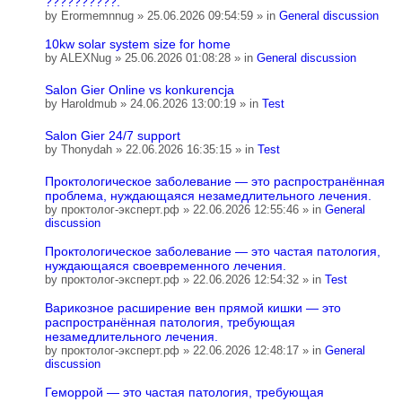
??????????.
by
Erormemnnug
» 25.06.2026 09:54:59 » in
General discussion
10kw solar system size for home
by
ALEXNug
» 25.06.2026 01:08:28 » in
General discussion
Salon Gier Online vs konkurencja
by
Haroldmub
» 24.06.2026 13:00:19 » in
Test
Salon Gier 24/7 support
by
Thonydah
» 22.06.2026 16:35:15 » in
Test
Проктологическое заболевание — это распространённая
проблема, нуждающаяся незамедлительного лечения.
by
проктолог-эксперт.рф
» 22.06.2026 12:55:46 » in
General
discussion
Проктологическое заболевание — это частая патология,
нуждающаяся своевременного лечения.
by
проктолог-эксперт.рф
» 22.06.2026 12:54:32 » in
Test
Варикозное расширение вен прямой кишки — это
распространённая патология, требующая
незамедлительного лечения.
by
проктолог-эксперт.рф
» 22.06.2026 12:48:17 » in
General
discussion
Геморрой — это частая патология, требующая