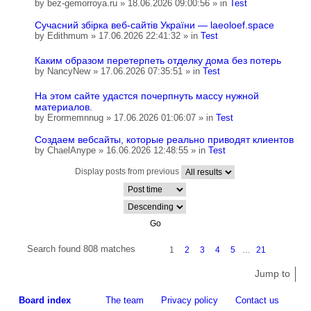
by
bez-gemorroya.ru
» 18.06.2026 09:00:56 » in
Test
Сучасний збірка веб-сайтів України — laeoloef.space
by
Edithmum
» 17.06.2026 22:41:32 » in
Test
Каким образом перетерпеть отделку дома без потерь
by
NancyNew
» 17.06.2026 07:35:51 » in
Test
На этом сайте удастся почерпнуть массу нужной
материалов.
by
Erormemnnug
» 17.06.2026 01:06:07 » in
Test
Создаем вебсайты, которые реально приводят клиентов
by
ChaelAnype
» 16.06.2026 12:48:55 » in
Test
Display posts from previous
Search found 808 matches
1
2
3
4
5
…
21
Jump to
Board index
The team
Privacy policy
Contact us